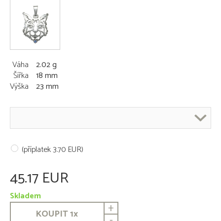
Váha
2.02 g
Šířka
18 mm
Výška
23 mm
(příplatek 3.70 EUR)
45.17 EUR
Skladem
+
KOUPIT
1
x
-