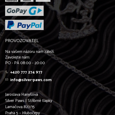
PROVOZOVATEL
Na vašem názoru nám záleží.
Zavolejte nám:
PO - PÁ 08:00 - 20:00
+420 777 274 977
info@silver-paws.com
Jaroslava Hanyšová
Silver Paws | Stříbrné tlapky
Lamačova 827/15
Praha 5 – Hlubočepy