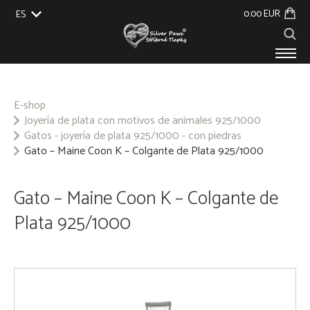
0.00 EUR
ES
EU
UK
US
CZ
SK
PRODUCTOS
SOBRE NOSOTROS
E-shop
Joyería de plata con motivos de animales 925/1000
CONTACTO
Gatos - joyería de plata 925/1000 - con piedras
Gato – Maine Coon K – Colgante de Plata 925/1000
Gato – Maine Coon K – Colgante de
Plata 925/1000