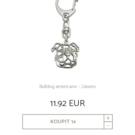
Bulldog americano – Llavero
11.92 EUR
+
KOUPIT
1
x
-