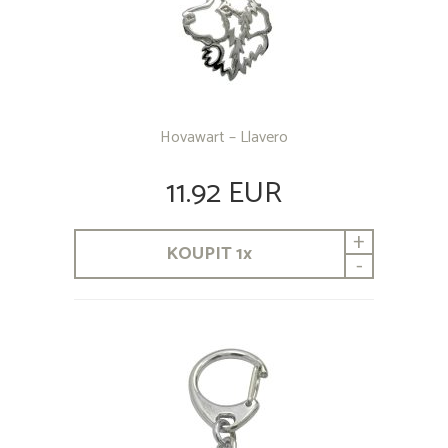
Hovawart – Llavero
11.92 EUR
+
KOUPIT
1
x
-