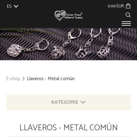
0.00 EUR
ES
EU
UK
US
CZ
SK
PRODUCTOS
SOBRE NOSOTROS
CONTACTO
E-shop
Llaveros - Metal común
KATEGORIE
JOYERÍA DE PLATA CON MOTIVOS DE ANIMALES
LLAVEROS - METAL COMÚN
925/1000