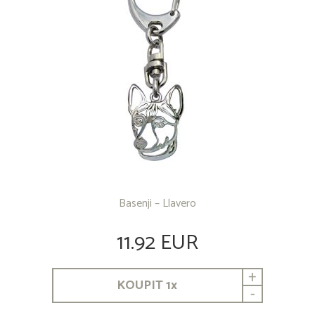
Basenji – Llavero
11.92 EUR
+
KOUPIT
1
x
-