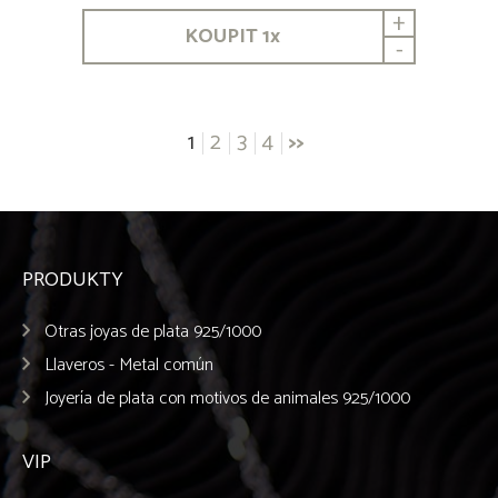
+
KOUPIT
1
x
-
Posts
1
2
3
4
>>
navigation
PRODUKTY
Otras joyas de plata 925/1000
Llaveros - Metal común
Joyería de plata con motivos de animales 925/1000
VIP