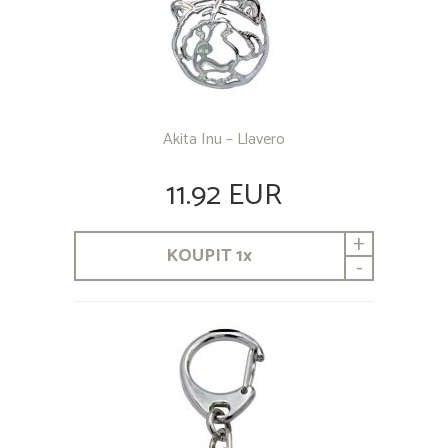
Akita Inu – Llavero
11.92 EUR
+
KOUPIT
1
x
-