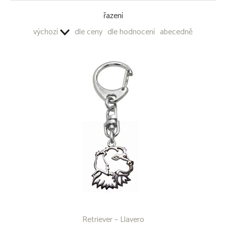
OTRAS JOYAS DE PLATA 925/1000
řazení
LLAVEROS - METAL COMÚN
výchozí
dle ceny
dle hodnocení
abecedně
Retriever – Llavero