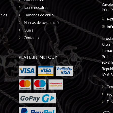
Introducción
Zavole
Sobre nosotros
PO - P
males
Tamaños de anillo
+42
Marcas de perforación
inf
Queja
Contacto
Jarosl
Silver 
Lamač
Praha 
PLATEBNÍ METODY
152 0
Republ
IČ: 61
Tér
Pro
Dev