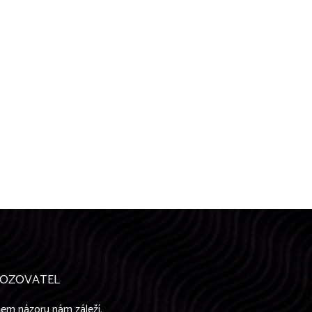
OZOVATEL
em názoru nám záleží.