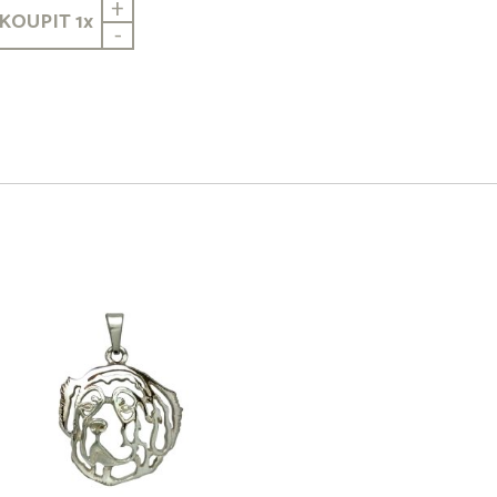
+
KOUPIT
1
x
-