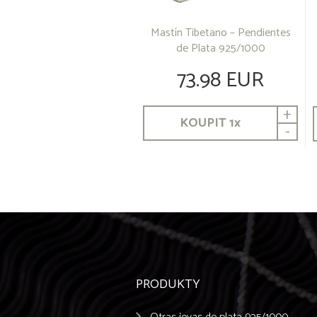
Mastín Tibetano – Pendientes
de Plata 925/1000
73.98 EUR
+
KOUPIT
1
x
-
PRODUKTY