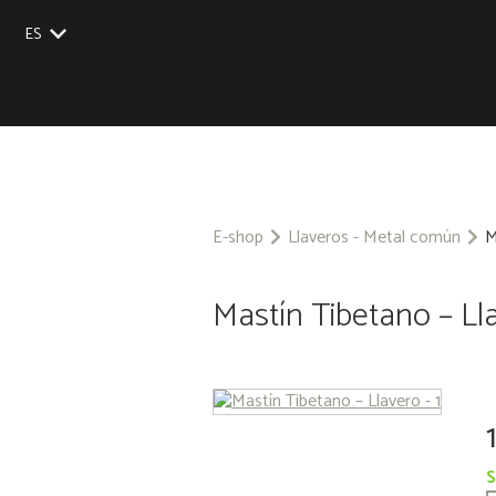
ES
EU
UK
US
CZ
SK
E-shop
Llaveros - Metal común
M
Mastín Tibetano – Ll
S