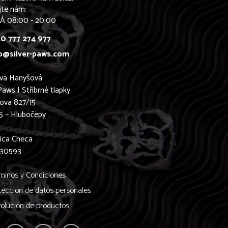
jte nám:
Á 08:00 - 20:00
0 777 274 977
o@silver-paws.com
ava Hanyšová
Paws | Stříbrné tlapky
ova 827/15
5 – Hlubočepy
0
ica Checa
830593
minos y Condiciones
tección de datos personales
olución de productos