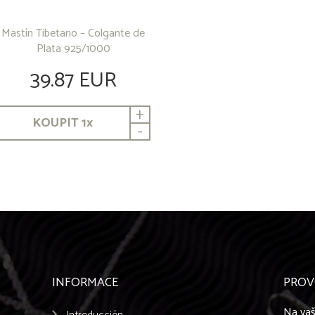
Mastín Tibetano – Colgante de
Plata 925/1000
39.87 EUR
+
KOUPIT
1
x
-
INFORMACE
PROV
Na vaš