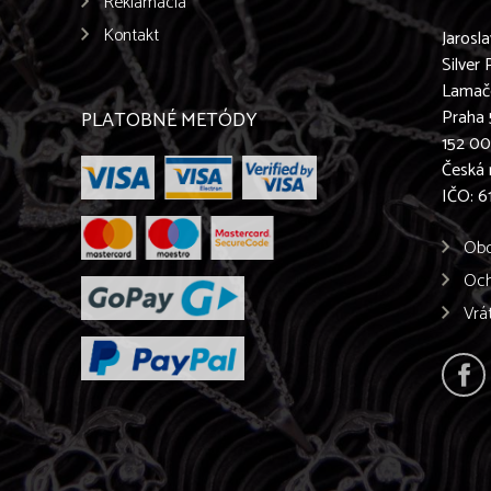
Reklamácia
Kontakt
Jarosl
Silver 
Lamač
Praha 
PLATOBNÉ METÓDY
152 0
Česká 
IČO: 
Obc
Och
Vrá