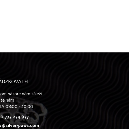
ÁDZKOVATEĽ
om názore nám záleží.
jte nám
IA 08:00 - 20:00
0 777 274 977
o@silver-paws.com