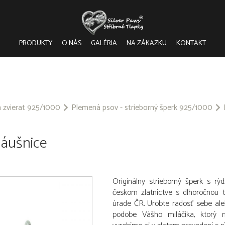
PRODUKTY
O NÁS
GALÉRIA
NA ZÁKAZKU
KONTAKT
m zvierat 925/1000
Plemená psov - strieborný šperk 925/1000
náušnice
Originálny strieborný šperk s r
českom zlatníctve s dlhoročnou 
úrade ČR. Urobte radosť sebe al
podobe Vášho miláčika, ktorý 