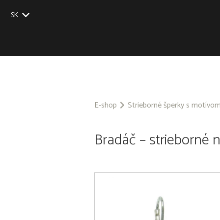
SK
EU
UK
US
CZ
E-shop
Strieborné šperky s motívo
Bradáč – strieborné 