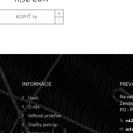
+
KÚPIŤ
1
x
-
INFORMÁCIE
PREV
Na vaš
Úvod
Zavola
O nás
PO - P
Veľkosti prsteňov
+42
Značky puncov
inf