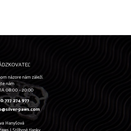
ÁDZKOVATEĽ
om názore nám záleží.
jte nám
IA 08:00 - 20:00
0 777 274 977
o@silver-paws.com
ava Hanyšová
Paws | Stříbrné tlapky