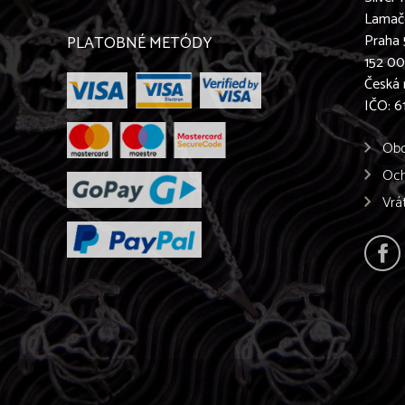
Lamač
Praha 
PLATOBNÉ METÓDY
152 0
Česká 
IČO: 
Obc
Och
Vrá