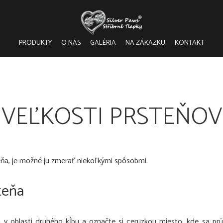
PRODUKTY
O NÁS
GALÉRIA
NA ZÁKAZKU
KONTAKT
VEĽKOSTI PRSTEŇOV
ňa, je možné ju zmerať niekoľkými spôsobmi.
teňa
 v oblasti druhého kĺbu a označte si ceruzkou miesto, kde sa prú