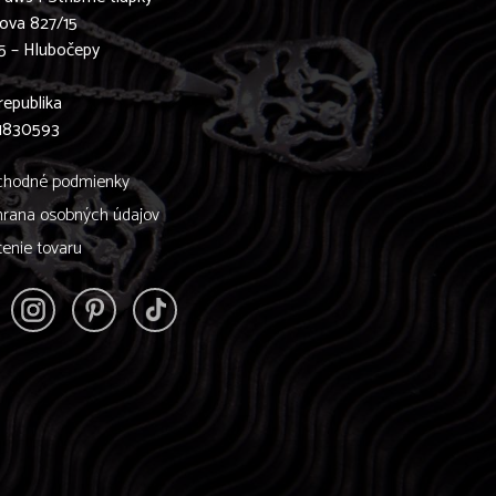
ova 827/15
5 – Hlubočepy
0
republika
61830593
hodné podmienky
rana osobných údajov
tenie tovaru