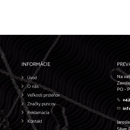
INFORMÁCIE
PREV
Na vaš
Úvod
Zavola
O nás
PO - P
Veľkosti prsteňov
+42
Značky puncov
inf
Reklamácia
Kontakt
Jarosl
Silver 