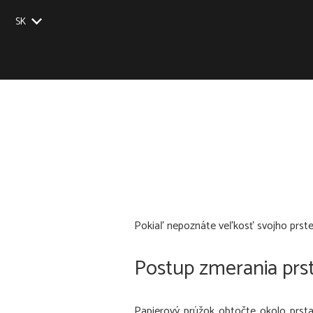
SK
EU
UK
US
CZ
Pokiaľ nepoznáte veľkosť svojho prste
Postup zmerania prs
Papierový prúžok obtočte okolo prsta