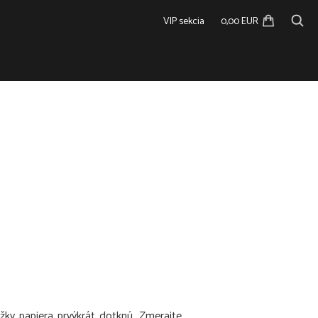
VIP sekcia
0,00 EUR
žky papiera prvýkrát dotknú. Zmerajte