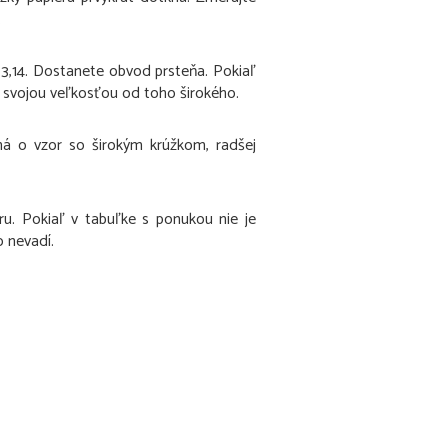
.
 3,14. Dostanete obvod prsteňa. Pokiaľ
ši svojou veľkosťou od toho širokého.
ná o vzor so širokým krúžkom, radšej
u. Pokiaľ v tabuľke s ponukou nie je
o nevadí.