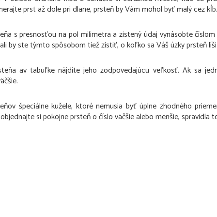
erajte prst až dole pri dlane, prsteň by Vám mohol byť malý cez kĺb
eňa s presnosťou na pol milimetra a zistený údaj vynásobte číslom
ali by ste týmto spôsobom tiež zistiť, o koľko sa Váš úzky prsteň lí
steňa av tabuľke nájdite jeho zodpovedajúcu veľkosť. Ak sa jed
äčšie.
eňov špeciálne kužele, ktoré nemusia byť úplne zhodného priemer
bjednajte si pokojne prsteň o číslo väčšie alebo menšie, spravidla t