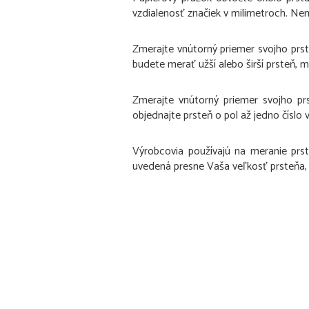
vzdialenosť značiek v milimetroch. Nem
Zmerajte vnútorný priemer svojho prst
budete merať užší alebo širší prsteň, m
Zmerajte vnútorný priemer svojho pr
objednajte prsteň o pol až jedno číslo v
Výrobcovia používajú na meranie prst
uvedená presne Vaša veľkosť prsteňa, o