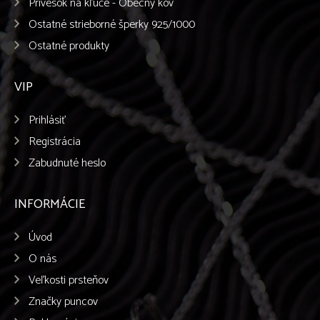
Prívesok na kľúče - Obecný kov
Ostatné strieborné šperky 925/1000
Ostatné produkty
VIP
Prihlásiť
Registrácia
Zabudnuté heslo
INFORMÁCIE
Úvod
O nás
Veľkosti prsteňov
Značky puncov