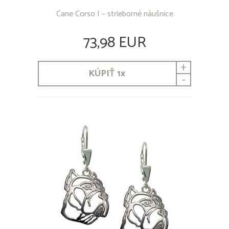
Cane Corso I – strieborné náušnice
73,98 EUR
+
KÚPIŤ
1
x
-