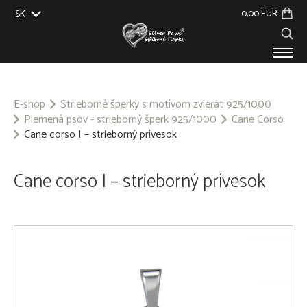
0,00 EUR
SK
EU
UK
US
CZ
PRODUKTY
O NÁS
E-shop
Strieborné šperky s motívom zvierat 925/1000
Plemená psov - strieborný šperk 925/1000
Cane Corso
GALÉRIA
Cane corso I – strieborný prívesok
NA ZÁKAZKU
KONTAKT
Cane corso I – strieborný prívesok