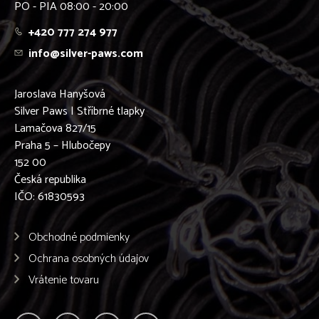
PO - PIA 08:00 - 20:00
+420 777 274 977
info@silver-paws.com
Jaroslava Hanyšová
Silver Paws | Stříbrné tlapky
Lamačova 827/15
Praha 5 – Hlubočepy
152 00
Česká republika
IČO: 61830593
Obchodné podmienky
Ochrana osobných údajov
Vrátenie tovaru