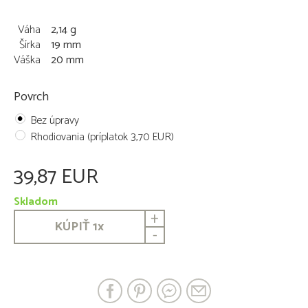
Váha
2,14 g
Šírka
19 mm
Váška
20 mm
Povrch
Bez úpravy
Rhodiovania (príplatok 3,70 EUR)
39,87 EUR
Skladom
+
KÚPIŤ
1
x
-