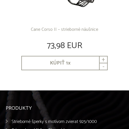
Cane Corso II – strieborné náušnice
73,98 EUR
+
KÚPIŤ
1
x
-
PRODUKTY
Strieborné šperky s motívom zvierat 925/1000