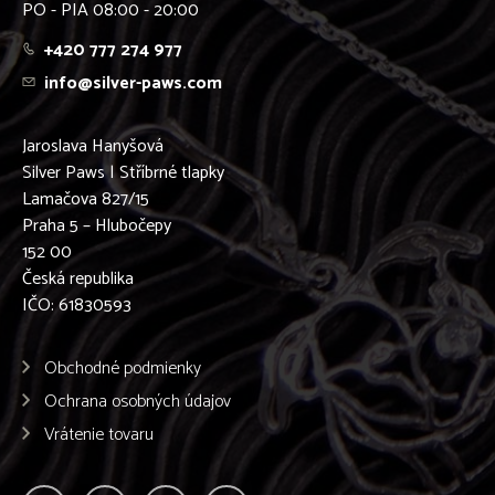
PO - PIA 08:00 - 20:00
+420 777 274 977
info@silver-paws.com
Jaroslava Hanyšová
Silver Paws | Stříbrné tlapky
Lamačova 827/15
Praha 5 – Hlubočepy
152 00
Česká republika
IČO: 61830593
Obchodné podmienky
Ochrana osobných údajov
Vrátenie tovaru