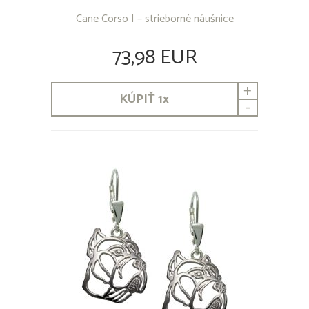
Cane Corso I – strieborné náušnice
73,98 EUR
+
KÚPIŤ
1
x
-