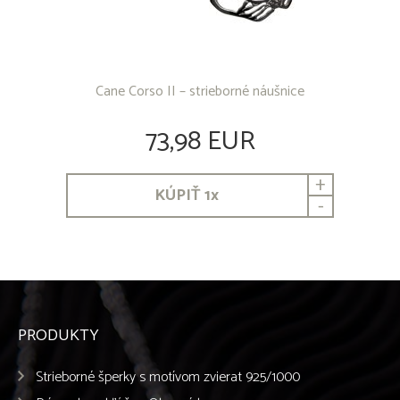
Cane Corso II – strieborné náušnice
73,98 EUR
+
KÚPIŤ
1
x
-
PRODUKTY
Strieborné šperky s motívom zvierat 925/1000