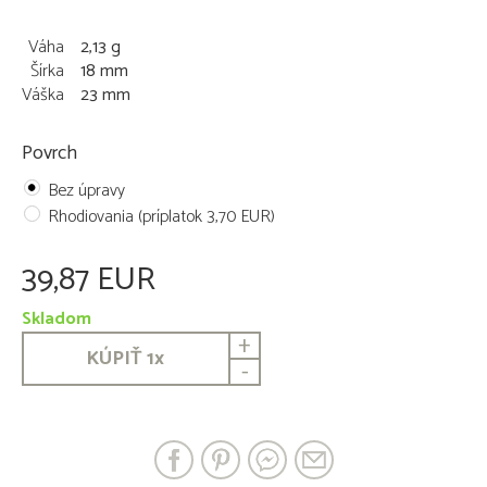
Váha
2,13 g
Šírka
18 mm
Váška
23 mm
Povrch
Bez úpravy
Rhodiovania (príplatok 3,70 EUR)
39,87 EUR
Skladom
+
KÚPIŤ
1
x
-