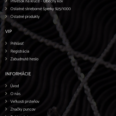
Prívesok na kľúče - Obecný kov
Ostatné strieborné šperky 925/1000
Ostatné produkty
VIP
Prihlásiť
Registrácia
Zabudnuté heslo
INFORMÁCIE
Úvod
O nás
Veľkosti prsteňov
Značky puncov