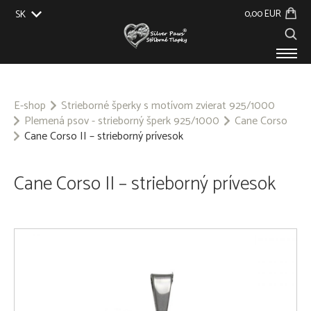
0,00 EUR
SK
EU
UK
US
CZ
PRODUKTY
O NÁS
E-shop
Strieborné šperky s motívom zvierat 925/1000
Plemená psov - strieborný šperk 925/1000
Cane Corso
GALÉRIA
Cane Corso II – strieborný prívesok
NA ZÁKAZKU
KONTAKT
Cane Corso II – strieborný prívesok