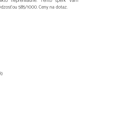
nikto neprehliadne. Tento šperk Vám
rýdzosťou 585/1000. Ceny na dotaz.
R)