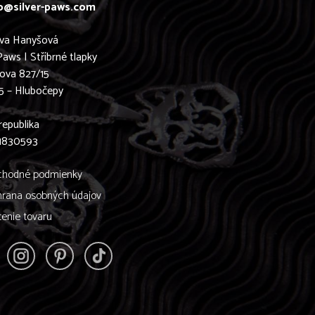
o@silver-paws.com
ava Hanyšová
Paws | Stříbrné tlapky
ova 827/15
5 – Hlubočepy
0
republika
61830593
hodné podmienky
rana osobných údajov
tenie tovaru