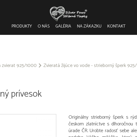
PRODUKTY
O NÁS
GALÉRIA
NA ZÁKAZKU
KONTAKT
m zvierat 925/1000
Zvieratá žijúce vo vode - strieborný šperk 92
rný prívesok
Originálny strieborný šperk s r
českom zlatníctve s dlhoročnou 
úrade ČR. Urobte radosť sebe al