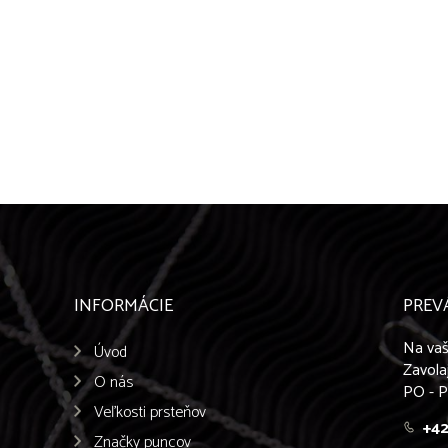
INFORMÁCIE
PREV
Na vaš
Úvod
Zavola
O nás
PO - P
Veľkosti prsteňov
+42
Značky puncov