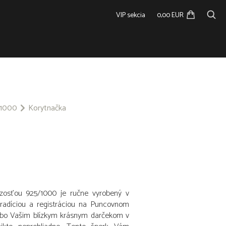
VIP sekcia
0,00 EUR
5/1000
Korytnačka
ýdzosťou 925/1000 je ručne vyrobený v
tradíciou a registráciou na Puncovnom
ebo Vašim blízkym krásnym darčekom v