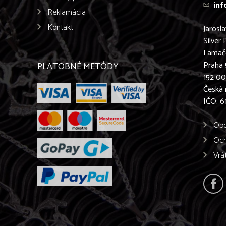
inf
Reklamácia
Kontakt
Jarosl
Silver 
Lamač
Praha 
PLATOBNÉ METÓDY
152 0
Česká 
IČO: 
Obc
Och
Vrá