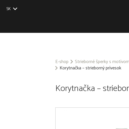
SK
EU
UK
US
CZ
E-shop
Strieborné šperky s motívo
Korytnačka – strieborný prívesok
Korytnačka – striebo