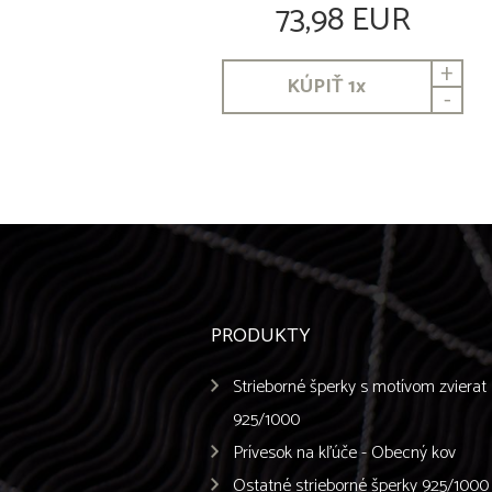
73,98 EUR
+
KÚPIŤ
1
x
-
PRODUKTY
Strieborné šperky s motívom zvierat
925/1000
Prívesok na kľúče - Obecný kov
Ostatné strieborné šperky 925/1000