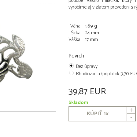
podobe Vášho miláčika, ktorý 
vyrobíme aj v zlatom prevedení s 
Váha
1,69 g
Šírka
24 mm
Váška
17 mm
Povrch
Bez úpravy
Rhodiovania (príplatok 3,70 EU
39,87 EUR
Skladom
+
KÚPIŤ
1
x
-