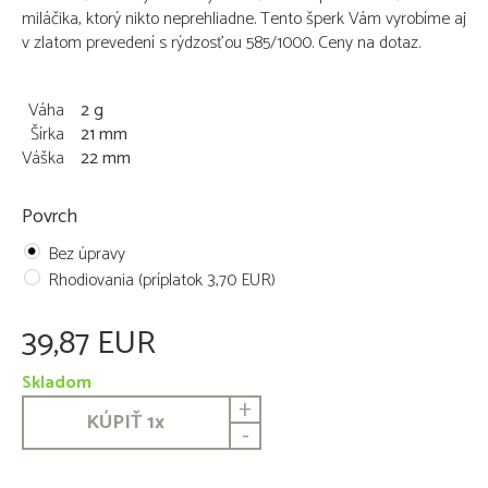
miláčika, ktorý nikto neprehliadne. Tento šperk Vám vyrobíme aj
v zlatom prevedení s rýdzosťou 585/1000. Ceny na dotaz.
Váha
2 g
Šírka
21 mm
Váška
22 mm
Povrch
Bez úpravy
Rhodiovania (príplatok 3,70 EUR)
39,87 EUR
Skladom
+
KÚPIŤ
1
x
-