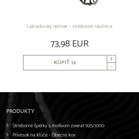
Labradorský retríver – strieborné náušnice
73,98 EUR
+
KÚPIŤ
1
x
-
PRODUKTY
Strieborné šperky s motívom zvierat 925/1000
Prívesok na kľúče - Obecný kov