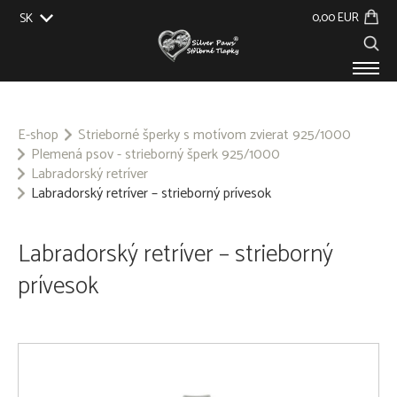
0,00 EUR
SK
EU
UK
US
CZ
PRODUKTY
O NÁS
E-shop
Strieborné šperky s motívom zvierat 925/1000
Plemená psov - strieborný šperk 925/1000
GALÉRIA
Labradorský retríver
NA ZÁKAZKU
Labradorský retríver – strieborný prívesok
KONTAKT
Labradorský retríver – strieborný
prívesok