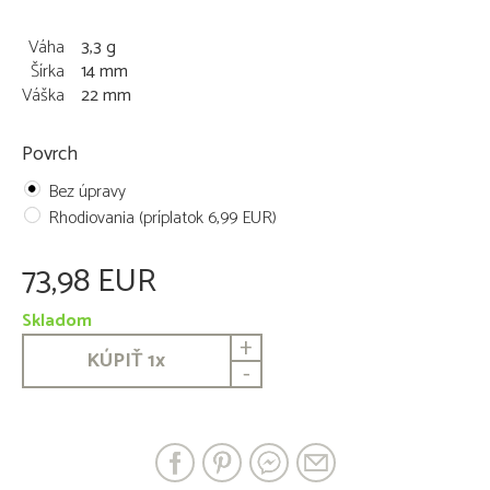
Váha
3,3 g
Šírka
14 mm
Váška
22 mm
Povrch
Bez úpravy
Rhodiovania (príplatok 6,99 EUR)
73,98 EUR
Skladom
+
KÚPIŤ
1
x
-