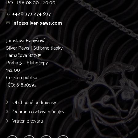
PO - PIA 08:00 - 20:00
+420 777 274 977
info@silver-paws.com
Jaroslava Hanyšová
Silver Paws | Stříbrné tlapky
Lamačova 827/15
Praha 5 – Hlubočepy
152 00
Česká republika
IČO: 61830593
Obchodné podmienky
Ochrana osobných údajov
Vrátenie tovaru