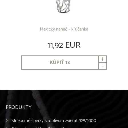
Mexický naháč – kľúčenka
11,92 EUR
+
KÚPIŤ
1
x
-
PRODUKTY
Strieborné šperky s motívom zvierat 925/1000