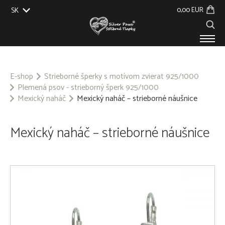
0,00 EUR
SK
EU
UK
US
CZ
PRODUKTY
O NÁS
E-shop
Strieborné šperky s motívom zvierat 925/1000
Plemená psov - strieborný šperk 925/1000
GALÉRIA
Mexický naháč
Mexický naháč – strieborné náušnice
NA ZÁKAZKU
KONTAKT
Mexický naháč – strieborné náušnice