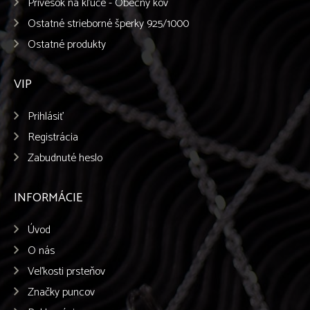
Prívesok na kľúče - Obecný kov
Ostatné strieborné šperky 925/1000
Ostatné produkty
VIP
Prihlásiť
Registrácia
Zabudnuté heslo
INFORMÁCIE
Úvod
O nás
Veľkosti prsteňov
Značky puncov