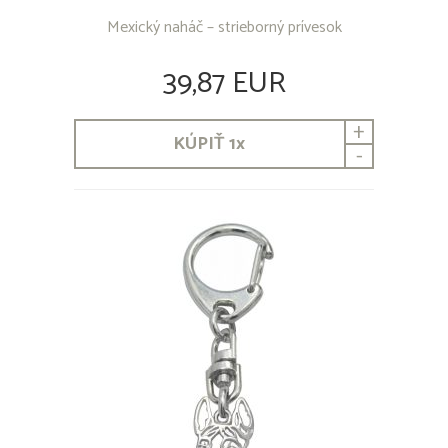
Mexický naháč – strieborný prívesok
39,87 EUR
+
KÚPIŤ
1
x
-