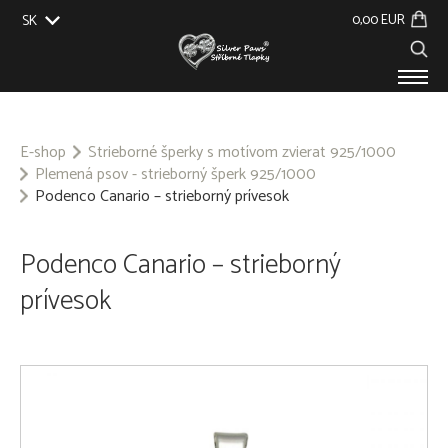
0,00 EUR
SK
EU
UK
US
CZ
PRODUKTY
O NÁS
E-shop
Strieborné šperky s motívom zvierat 925/1000
Plemená psov - strieborný šperk 925/1000
GALÉRIA
Podenco Canario – strieborný prívesok
NA ZÁKAZKU
KONTAKT
Podenco Canario – strieborný
prívesok