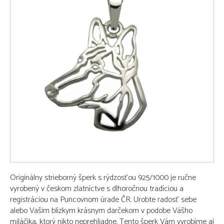
Originálny strieborný šperk s rýdzosťou 925/1000 je ručne
vyrobený v českom zlatníctve s dlhoročnou tradíciou a
registráciou na Puncovnom úrade ČR. Urobte radosť sebe
alebo Vašim blízkym krásnym darčekom v podobe Vášho
miláčika, ktorý nikto neprehliadne. Tento šperk Vám vyrobíme aj