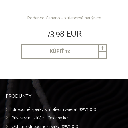
Podenco Canario – strieborné náušnice
73,98 EUR
+
KÚPIŤ
1
x
-
PRODUKTY
Strieborné šperky s motívom zvierat 925/1000
Prívesok na kľúče - Obecný kov
Ostatné strieborné šperky 925/1000