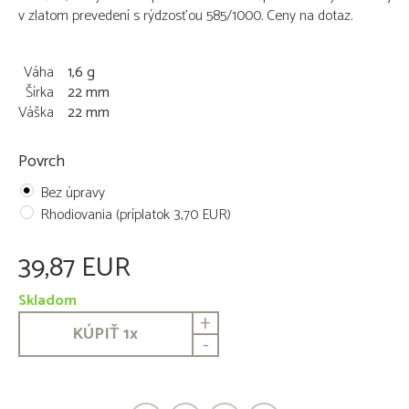
v zlatom prevedení s rýdzosťou 585/1000. Ceny na dotaz.
Váha
1,6 g
Šírka
22 mm
Váška
22 mm
Povrch
Bez úpravy
Rhodiovania (príplatok 3,70 EUR)
39,87 EUR
Skladom
+
KÚPIŤ
1
x
-