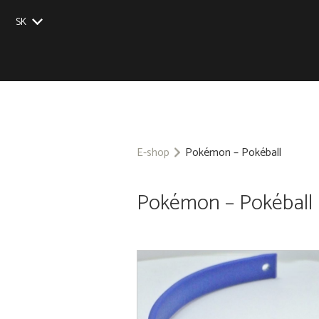
SK
EU
UK
US
CZ
E-shop
Pokémon – Pokéball
Pokémon – Pokéball