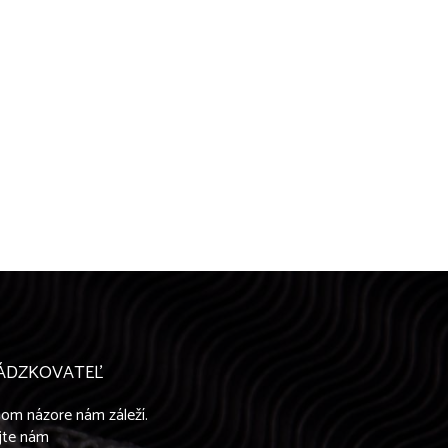
ÁDZKOVATEĽ
om názore nám záleží.
jte nám