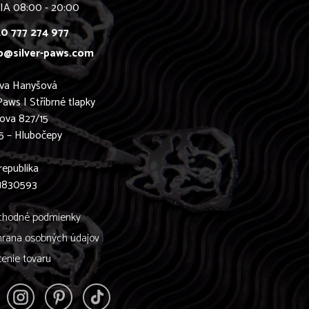
IA 08:00 - 20:00
0 777 274 977
o@silver-paws.com
ava Hanyšová
Paws | Stříbrné tlapky
ova 827/15
5 – Hlubočepy
0
republika
61830593
hodné podmienky
rana osobných údajov
tenie tovaru