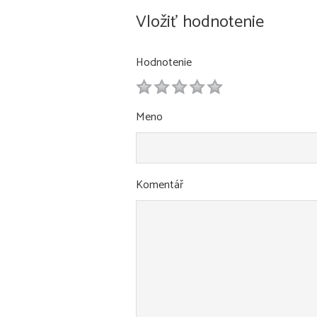
Vložiť hodnotenie
Hodnotenie
1
2
3
4
5
Meno
Komentář