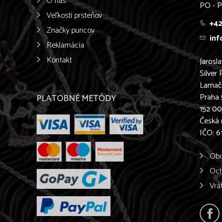
O nás
PO - P
Veľkosti prsteňov
+42
Značky puncov
inf
Reklamácia
Kontakt
Jarosl
Silver 
Lamač
Praha 
PLATOBNÉ METÓDY
152 0
Česká 
IČO: 
Obc
Och
Vrá