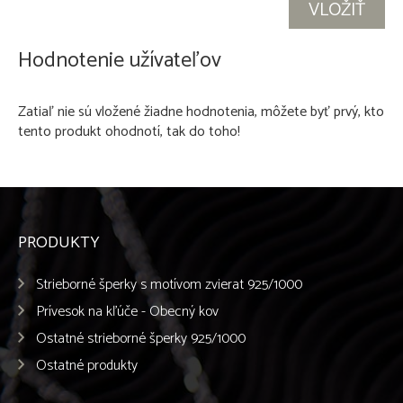
Hodnotenie užívateľov
Zatiaľ nie sú vložené žiadne hodnotenia, môžete byť prvý, kto
tento produkt ohodnotí, tak do toho!
PRODUKTY
Strieborné šperky s motívom zvierat 925/1000
Prívesok na kľúče - Obecný kov
Ostatné strieborné šperky 925/1000
Ostatné produkty