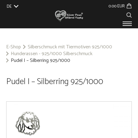
0.00 EUR
DE
EU
UK
US
CZ
SK
PRODUKTE
ÜBER UNS
E-Shop
Silberschmuck mit Tiermotiven 925/1000
Hunderassen - 925/1000 Silberschmuck
VERANSTALTUNGEN
Pudel I – Silberring 925/1000
BLOG
KONTAKT
Pudel I – Silberring 925/1000