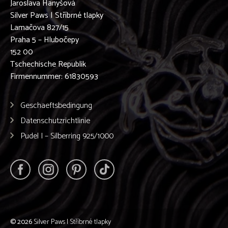
Jaroslava Hanyšová
Silver Paws | Stříbrné tlapky
Lamačova 827/15
Praha 5 – Hlubočepy
152 00
Tschechische Republik
Firmennummer: 61830593
Geschaeftsbedingung
Datenschutzrichtlinie
Pudel I – Silberring 925/1000
© 2026
Silver Paws | Stříbrné tlapky