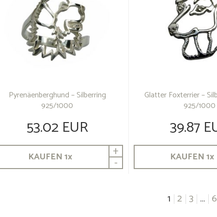
Pyrenäenberghund – Silberring
Glatter Foxterrier – Si
925/1000
925/1000
53.02 EUR
39.87 E
+
KAUFEN
1
x
KAUFEN
1
x
-
sts
1
2
3
…
6