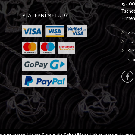
152 0
Tschec
PLATEBNÍ METODY
Firme
Ges
Dat
Kle
Sil