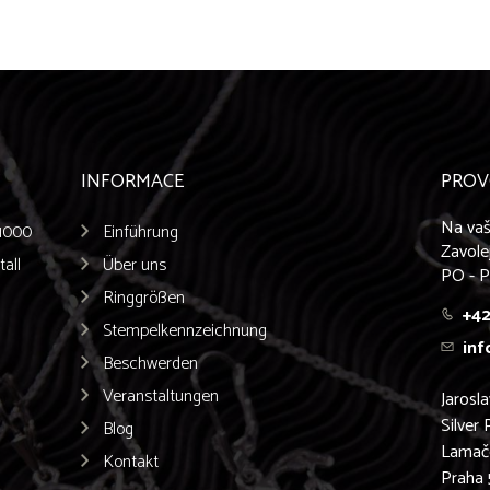
vigation
INFORMACE
PROV
Na vaš
/1000
Einführung
Zavole
all
Über uns
PO - P
Ringgrößen
+42
Stempelkennzeichnung
inf
Beschwerden
Veranstaltungen
Jarosl
Silver 
Blog
Lamač
Kontakt
Praha 