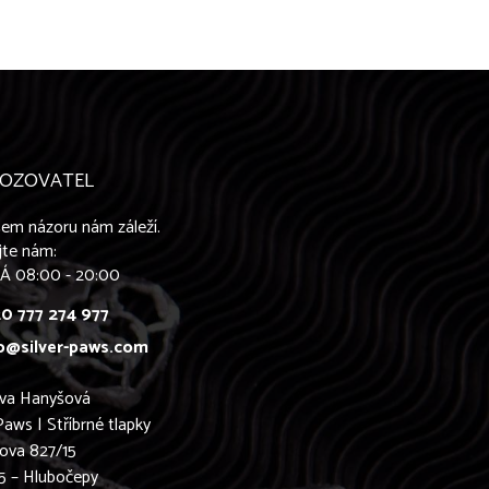
OZOVATEL
em názoru nám záleží.
jte nám:
Á 08:00 - 20:00
0 777 274 977
o@silver-paws.com
ava Hanyšová
Paws | Stříbrné tlapky
ova 827/15
5 – Hlubočepy