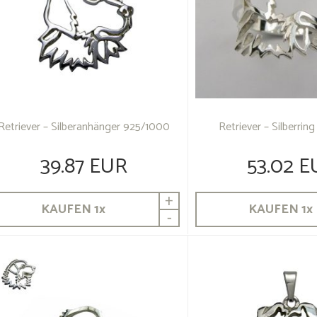
Retriever – Silberanhänger 925/1000
Retriever – Silberri
39.87 EUR
53.02 E
+
KAUFEN
1
x
KAUFEN
1
x
-