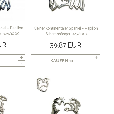
niel – Papillon
Kleiner kontinentaler Spaniel – Papillon
er 925/1000
– Silberanhänger 925/1000
UR
39.87 EUR
+
+
KAUFEN
1
x
-
-