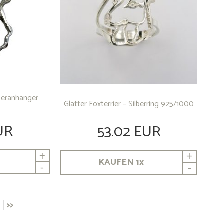
lberanhänger
Glatter Foxterrier – Silberring 925/1000
UR
53.02 EUR
+
+
KAUFEN
1
x
-
-
>>