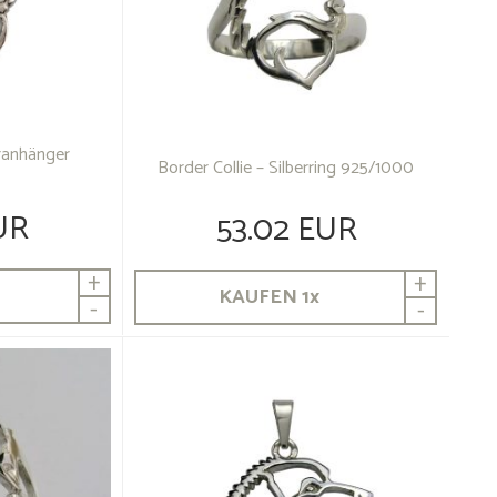
eranhänger
Border Collie – Silberring 925/1000
UR
53.02 EUR
+
+
KAUFEN
1
x
-
-