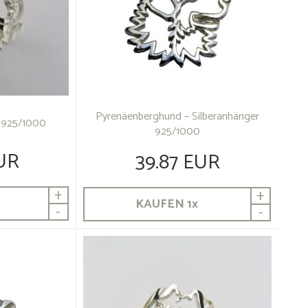
Pyrenäenberghund – Silberanhänger
ng 925/1000
925/1000
UR
39.87 EUR
+
+
KAUFEN
1
x
-
-