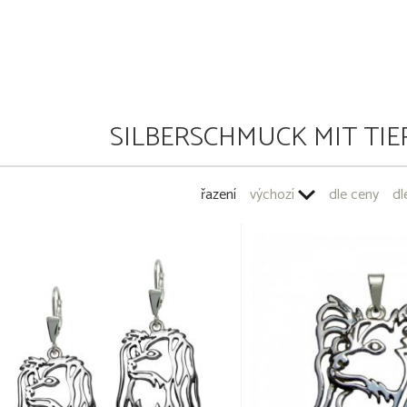
SILBERSCHMUCK MIT TIE
řazení
výchozí
dle ceny
dl