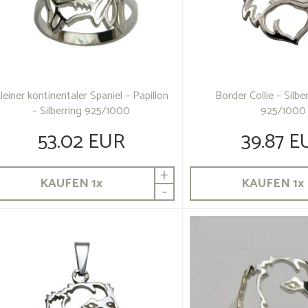
leiner kontinentaler Spaniel – Papillon
Border Collie – Silb
– Silberring 925/1000
925/1000
53.02 EUR
39.87 E
+
KAUFEN
1
x
KAUFEN
1
x
-