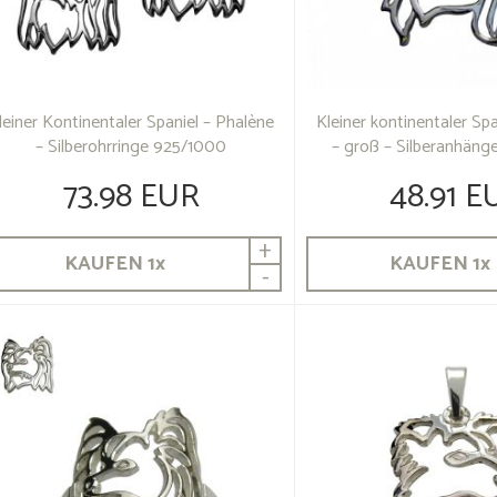
leiner Kontinentaler Spaniel – Phalène
Kleiner kontinentaler Spa
– Silberohrringe 925/1000
– groß – Silberanhäng
73.98 EUR
48.91 E
+
KAUFEN
1
x
KAUFEN
1
x
-