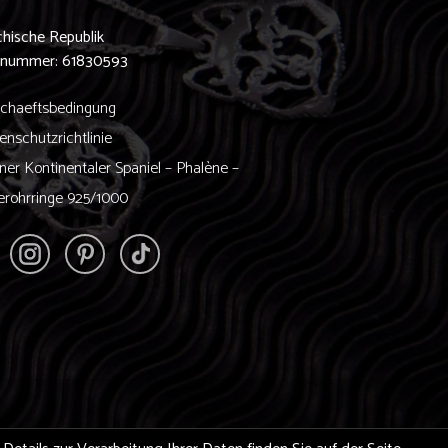
0
hische Republik
nnummer: 61830593
chaeftsbedingung
enschutzrichtlinie
iner Kontinentaler Spaniel – Phalène –
berohrringe 925/1000