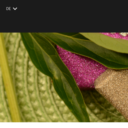
DE
EU
UK
US
CZ
SK