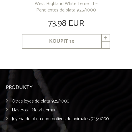
West Highland White Terrier II –
Pendientes de plata 925/1000
73.98 EUR
+
KOUPIT
1
x
-
PRODUKTY
Otras joyas de plata 925/1000
Llaveros - Metal común
Joyería de plata con motivos de animales 925/1000