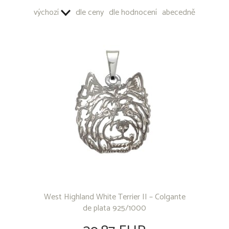
LLAVEROS - METAL COMÚN
výchozí
dle ceny
dle hodnocení
abecedně
West Highland White Terrier II – Colgante
de plata 925/1000