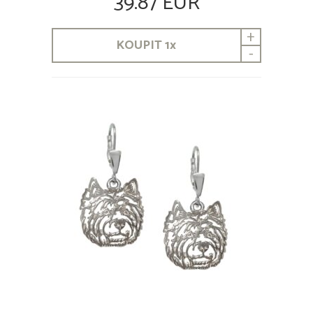
39.87 EUR
+
KOUPIT
1
x
-