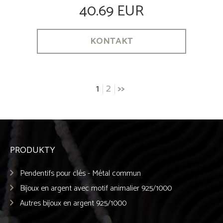
40.69 EUR
KONTAKT
Posts
1
2
>>
navigation
PRODUKTY
Pendentifs pour clés - Métal commun
Bijoux en argent avec motif animalier 925/1000
Autres bijoux en argent 925/1000