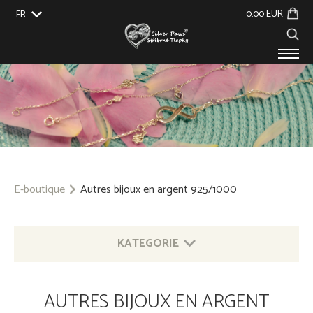
0.00 EUR
FR
EU
UK
US
CZ
SK
PRODUITS
À PROPOS DE NOUS
ÉVÉNEMENTS
BLOG
CONTACT
E-boutique
Autres bijoux en argent 925/1000
KATEGORIE
BIJOUX EN ARGENT AVEC MOTIF ANIMALIER
AUTRES BIJOUX EN ARGENT
925/1000