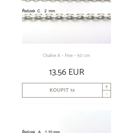
Chaîne A – Fine – 50 cm
13.56 EUR
+
KOUPIT
1
x
-