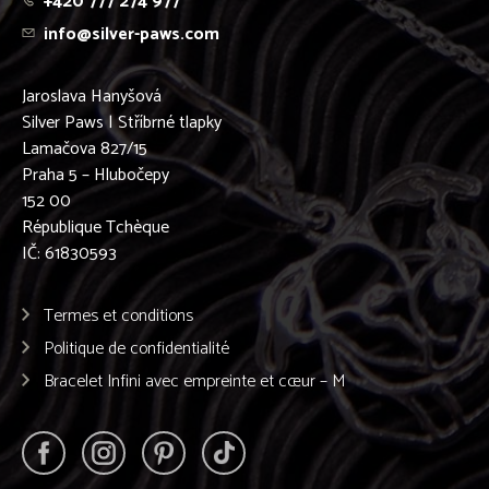
+420 777 274 977
info@silver-paws.com
Jaroslava Hanyšová
Silver Paws | Stříbrné tlapky
Lamačova 827/15
Praha 5 – Hlubočepy
152 00
République Tchèque
IČ: 61830593
Termes et conditions
Politique de confidentialité
Bracelet Infini avec empreinte et cœur – M