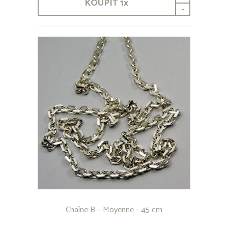
KOUPIT
1
x
-
Chaîne B – Moyenne – 45 cm