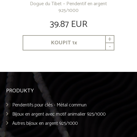
Dogue du Tibet – Pendentif en argent
925/1000
39.87 EUR
+
KOUPIT
1
x
-
PRODUKTY
Pendentifs pour clés - Métal commun
Bijoux en argent avec motif animalier 925/1000
Autres bijoux en argent 925/1000