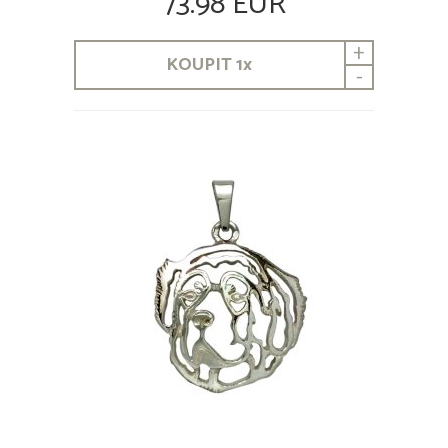
73.98 EUR
+
KOUPIT
1
x
-