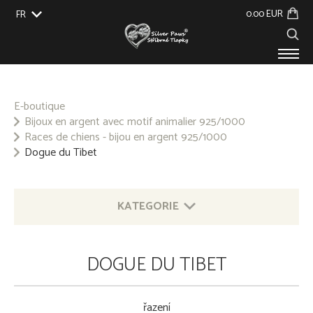
0.00 EUR
FR
EU
UK
US
CZ
SK
PRODUITS
À PROPOS DE NOUS
E-boutique
Bijoux en argent avec motif animalier 925/1000
ÉVÉNEMENTS
Races de chiens - bijou en argent 925/1000
BLOG
Dogue du Tibet
CONTACT
KATEGORIE
BIJOUX EN ARGENT AVEC MOTIF ANIMALIER
DOGUE DU TIBET
925/1000
AUTRES BIJOUX EN ARGENT 925/1000
řazení