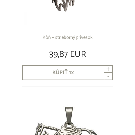
Kôň – strieborný prívesok
39,87 EUR
+
KÚPIŤ
1
x
-