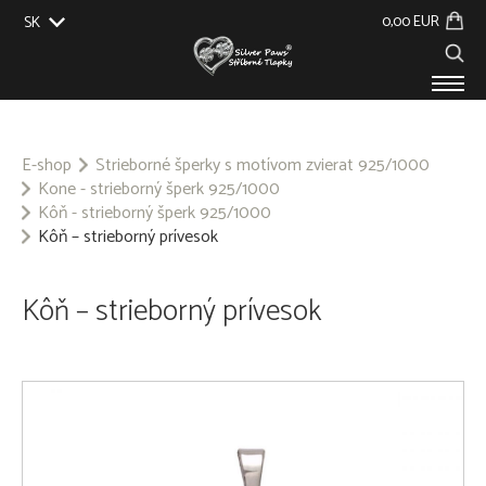
0,00 EUR
SK
EU
UK
US
CZ
PRODUKTY
O NÁS
E-shop
Strieborné šperky s motívom zvierat 925/1000
Kone - strieborný šperk 925/1000
GALÉRIA
Kôň - strieborný šperk 925/1000
NA ZÁKAZKU
Kôň – strieborný prívesok
KONTAKT
Kôň – strieborný prívesok