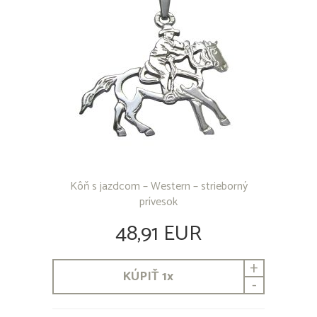
Kôň s jazdcom – Western – strieborný
prívesok
48,91 EUR
+
KÚPIŤ
1
x
-