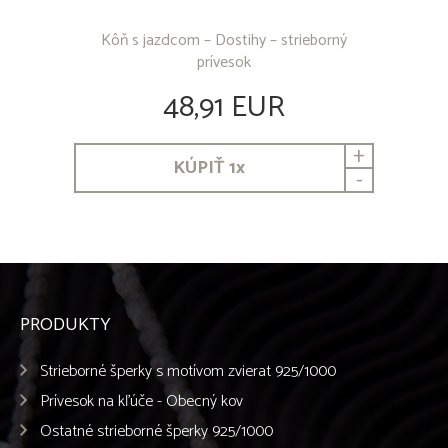
Kôň s jazdcom – Dostihy – strieborný
prívesok
48,91 EUR
+
KÚPIŤ
1
x
-
PRODUKTY
Strieborné šperky s motívom zvierat 925/1000
Prívesok na kľúče - Obecný kov
Ostatné strieborné šperky 925/1000