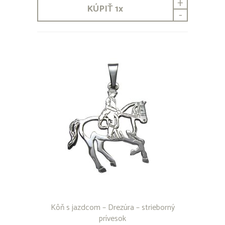
+
KÚPIŤ
1
x
-
Kôň s jazdcom – Drezúra – strieborný
prívesok