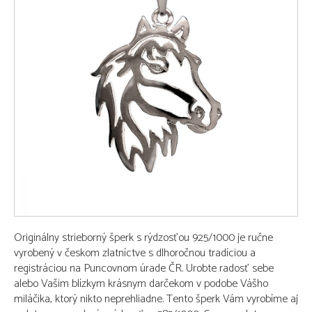
Originálny strieborný šperk s rýdzosťou 925/1000 je ručne
vyrobený v českom zlatníctve s dlhoročnou tradíciou a
registráciou na Puncovnom úrade ČR. Urobte radosť sebe
alebo Vašim blízkym krásnym darčekom v podobe Vášho
miláčika, ktorý nikto neprehliadne. Tento šperk Vám vyrobíme aj