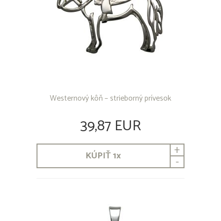
Westernový kôň – strieborný prívesok
39,87 EUR
+
KÚPIŤ
1
x
-