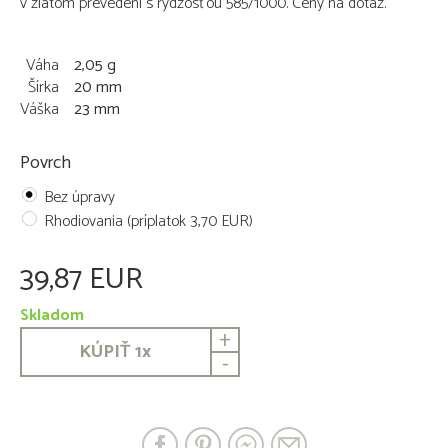
v zlatom prevedení s rýdzosťou 585/1000. Ceny na dotaz.
Váha
2,05 g
Šírka
20 mm
Váška
23 mm
Povrch
Bez úpravy
Rhodiovania (príplatok 3,70 EUR)
39,87 EUR
Skladom
+
KÚPIŤ
1
x
-