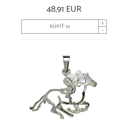
48,91 EUR
+
KÚPIŤ
1
x
-