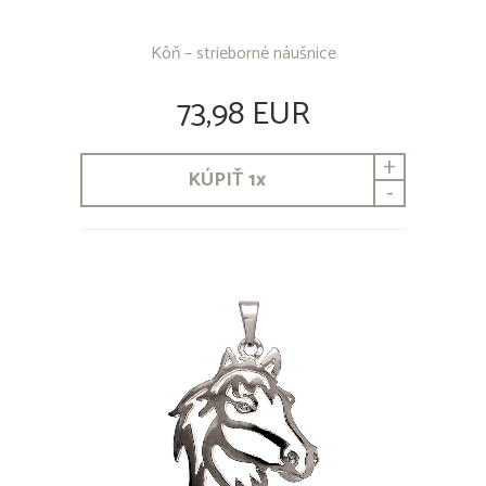
Kôň – strieborné náušnice
73,98 EUR
+
KÚPIŤ
1
x
-