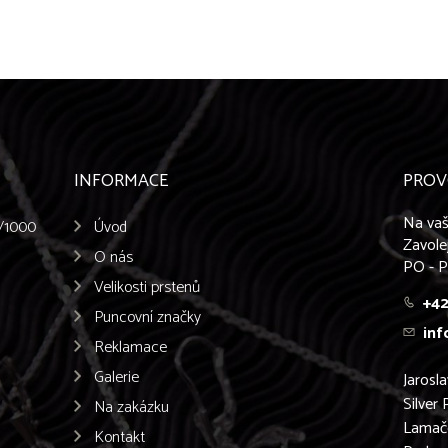
INFORMACE
PROV
Na vaš
5/1000
Úvod
Zavole
O nás
PO - P
Velikosti prstenů
+42
Puncovní značky
inf
Reklamace
Galerie
Jarosl
Silver 
Na zakázku
Lamač
Kontakt