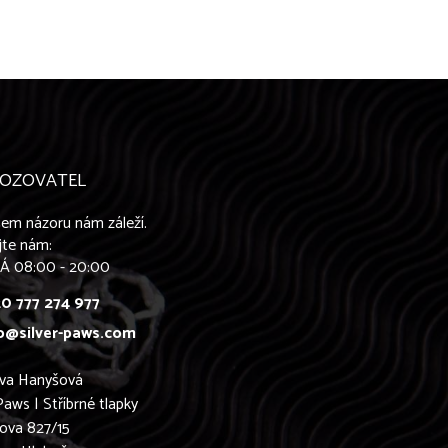
OZOVATEL
em názoru nám záleží.
jte nám:
Á 08:00 - 20:00
0 777 274 977
o@silver-paws.com
ava Hanyšová
Paws | Stříbrné tlapky
ova 827/15