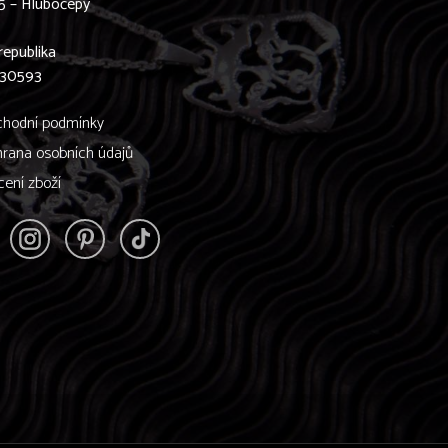
5 – Hlubočepy
0
republika
830593
hodní podmínky
rana osobních údajů
cení zboží