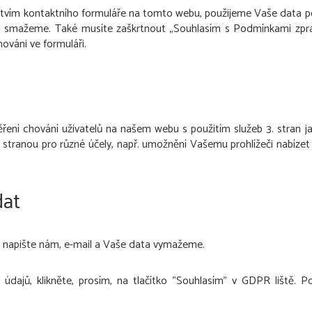
tvím kontaktního formuláře na tomto webu, použijeme Vaše data p
 smažeme. Také musíte zaškrtnout „Souhlasím s Podmínkami zprac
ováni ve formuláři.
ení chování uživatelů na našem webu s použitím služeb 3. stran 
 stranou pro různé účely, např. umožnění Vašemu prohlížeči nabíze
dat
a, napište nám, e-mail a Vaše data vymažeme.
dajů, klikněte, prosím, na tlačítko "Souhlasím" v GDPR liště. Po