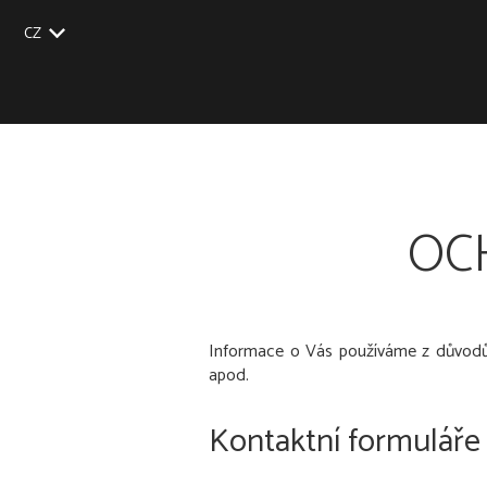
CZ
EU
UK
US
SK
OC
Informace o Vás používáme z důvodů j
apod.
Kontaktní formuláře