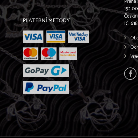
Praha 
152 0
Česká 
PLATEBNÍ METODY
IČ: 61
Obc
Och
Vrá