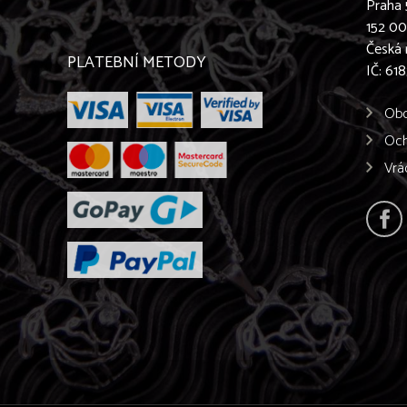
Praha 
152 0
Česká 
PLATEBNÍ METODY
IČ: 61
Obc
Och
Vrá