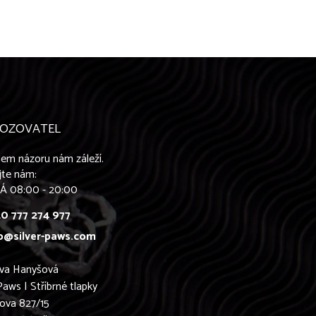
OZOVATEL
em názoru nám záleží.
jte nám:
Á 08:00 - 20:00
0 777 274 977
o@silver-paws.com
ava Hanyšová
Paws | Stříbrné tlapky
ova 827/15