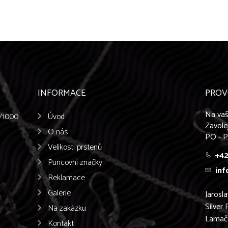
INFORMACE
PROV
Na vaš
5/1000
Úvod
Zavole
O nás
PO - P
Velikosti prstenů
+42
Puncovní značky
inf
Reklamace
Galerie
Jarosl
Silver 
Na zakázku
Lamač
Kontakt