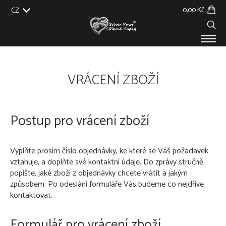
0,00 Kč
CZ
EU
UK
US
SK
PRODUKTY
VRÁCENÍ ZBOŽÍ
O NÁS
GALERIE
NA ZAKÁZKU
BLOG
Postup pro vrácení zboží
KONTAKT
Vyplňte prosím číslo objednávky, ke které se Váš požadavek
vztahuje, a doplňte své kontaktní údaje. Do zprávy stručně
popište, jaké zboží z objednávky chcete vrátit a jakým
způsobem. Po odeslání formuláře Vás budeme co nejdříve
kontaktovat.
Formulář pro vrácení zboží