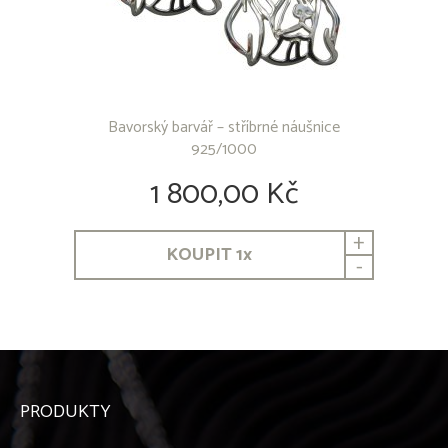
Bavorský barvář – stříbrné náušnice
925/1000
1 800,00 Kč
+
KOUPIT
1
x
-
PRODUKTY