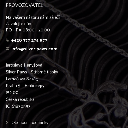
PROVOZOVATEL
Na vašem názoru nám záleží.
Zavolejte nám:
PO - PÁ 08:00 - 20:00
+420 777 274 977
info@silver-paws.com
Jaroslava Hanyšová
Silver Paws | Stříbrné tlapky
Lamačova 827/15
Praha 5 – Hlubočepy
152 00
Česká republika
IČ: 61830593
Obchodní podmínky