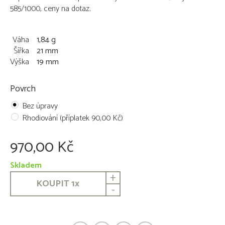
585/1000, ceny na dotaz.
Váha
1,84 g
Šířka
21 mm
Výška
19 mm
Povrch
Bez úpravy
Rhodiování (příplatek 90,00 Kč)
970,00 Kč
Skladem
+
KOUPIT
1
x
-