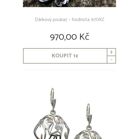
Dárkový poukaz – hodnota 970Kč
970,00 Kč
+
KOUPIT
1
x
-