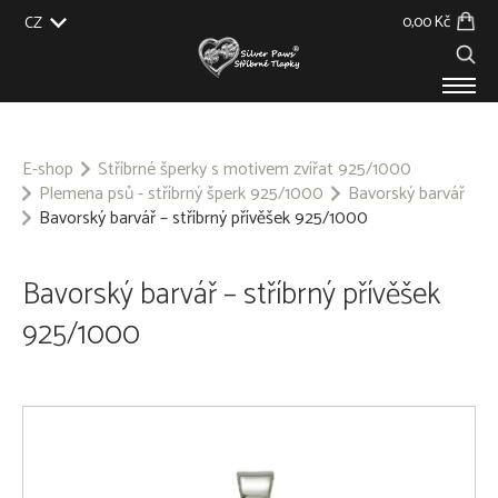
0,00 Kč
CZ
EU
UK
US
SK
PRODUKTY
O NÁS
E-shop
Stříbrné šperky s motivem zvířat 925/1000
Plemena psů - stříbrný šperk 925/1000
Bavorský barvář
GALERIE
Bavorský barvář – stříbrný přívěšek 925/1000
NA ZAKÁZKU
BLOG
KONTAKT
Bavorský barvář – stříbrný přívěšek
925/1000