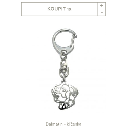
+
KOUPIT
1
x
-
Dalmatin – klíčenka