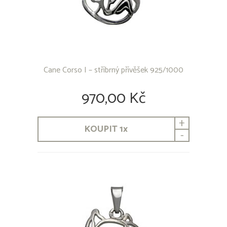
Cane Corso I – stříbrný přívěšek 925/1000
970,00 Kč
+
KOUPIT
1
x
-