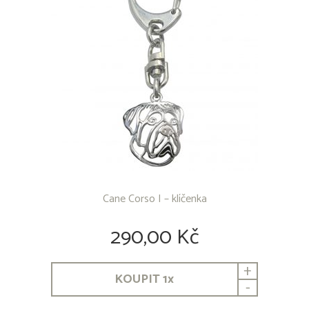
Cane Corso I – klíčenka
290,00 Kč
+
KOUPIT
1
x
-