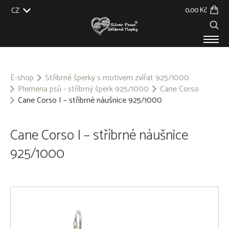
0,00 Kč
CZ
EU
UK
US
SK
PRODUKTY
O NÁS
E-shop
Stříbrné šperky s motivem zvířat 925/1000
Plemena psů - stříbrný šperk 925/1000
Cane Corso
GALERIE
Cane Corso I – stříbrné náušnice 925/1000
NA ZAKÁZKU
BLOG
KONTAKT
Cane Corso I – stříbrné náušnice
925/1000