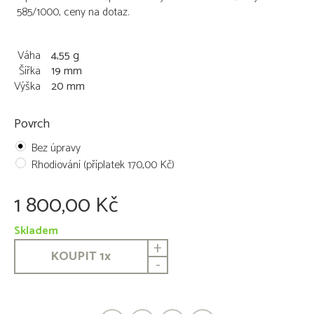
585/1000, ceny na dotaz.
Váha
4,55 g
Šířka
19 mm
Výška
20 mm
Povrch
Bez úpravy
Rhodiování (příplatek 170,00 Kč)
1 800,00 Kč
Skladem
+
KOUPIT
1
x
-