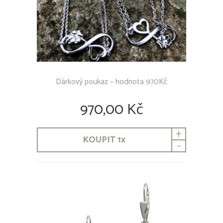
Dárkový poukaz – hodnota 970Kč
970,00 Kč
+
KOUPIT
1
x
-