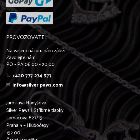
PROVOZOVATEL
Na vašem názoru nám záleží.
Zavolejte nám:
PO - PÁ 08:00 - 20:00
+420 777 274 977
info@silver-paws.com
Jaroslava Hanyšová
Silver Paws | Stříbrné tlapky
Lamačova 827/15
Praha 5 – Hlubočepy
152 00