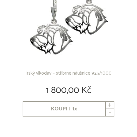
Irský vlkodav – stříbrné náušnice 925/1000
1 800,00 Kč
+
KOUPIT
1
x
-