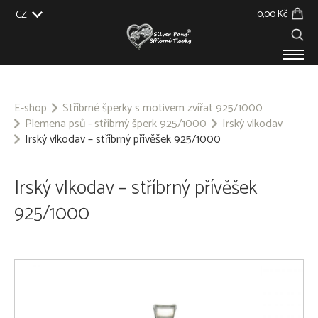
0,00 Kč
CZ
EU
UK
US
SK
PRODUKTY
O NÁS
E-shop
Stříbrné šperky s motivem zvířat 925/1000
Plemena psů - stříbrný šperk 925/1000
Irský vlkodav
GALERIE
Irský vlkodav – stříbrný přívěšek 925/1000
NA ZAKÁZKU
BLOG
KONTAKT
Irský vlkodav – stříbrný přívěšek
925/1000