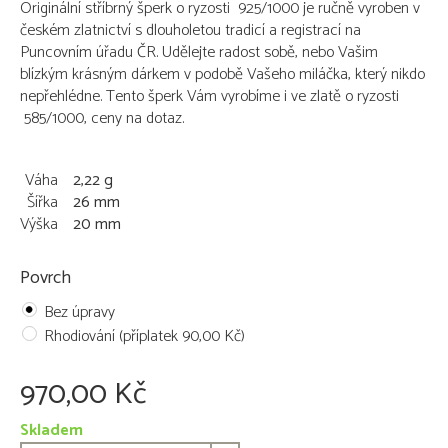
Originální stříbrný šperk o ryzosti 925/1000 je ručně vyroben v
českém zlatnictví s dlouholetou tradicí a registrací na
Puncovním úřadu ČR. Udělejte radost sobě, nebo Vašim
blízkým krásným dárkem v podobě Vašeho miláčka, který nikdo
nepřehlédne. Tento šperk Vám vyrobíme i ve zlatě o ryzosti
585/1000, ceny na dotaz.
Váha
2,22 g
Šířka
26 mm
Výška
20 mm
Povrch
Bez úpravy
Rhodiování (příplatek 90,00 Kč)
970,00 Kč
Skladem