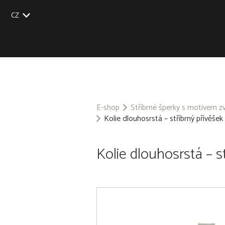
CZ
EU
UK
US
SK
E-shop
Stříbrné šperky s motivem z
Kolie dlouhosrstá – stříbrný přívěše
Kolie dlouhosrstá – s