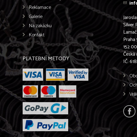
inf
Reklamace
Galerie
Jarosl
Silver 
Na zakázku
Lamač
Kontakt
Praha 
152 0
Česká 
PLATEBNÍ METODY
IČ: 61
Obc
Och
Vrá