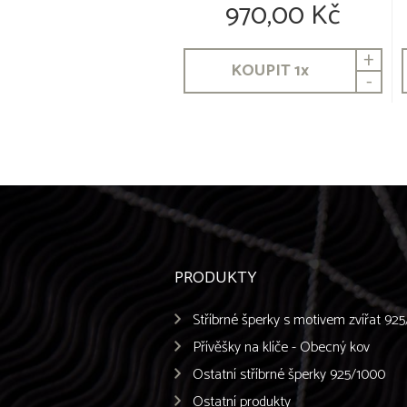
970,00 Kč
+
KOUPIT
1
x
-
PRODUKTY
Stříbrné šperky s motivem zvířat 92
Přívěšky na klíče - Obecný kov
Ostatní stříbrné šperky 925/1000
Ostatní produkty