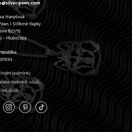
o@silver-paws.com
ava Hanyšová
Paws | Stříbrné tlapky
ova 827/15
5 – Hlubočepy
0
republika
830593
hodní podmínky
rana osobních údajů
cení zboží