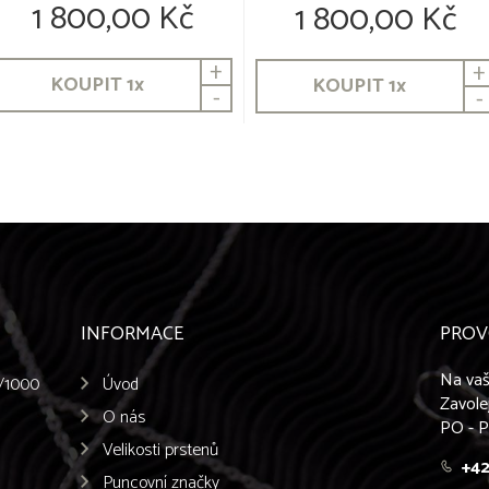
1 800,00 Kč
1 800,00 Kč
+
+
KOUPIT
1
x
KOUPIT
1
x
-
-
INFORMACE
PROV
Na vaš
5/1000
Úvod
Zavole
O nás
PO - P
Velikosti prstenů
+42
Puncovní značky