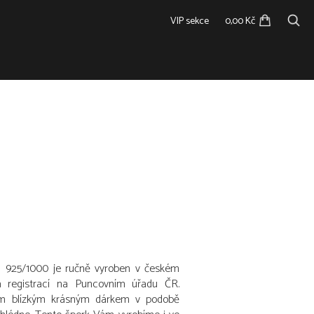
VIP sekce
0,00 Kč
sti 925/1000 je ručně vyroben v českém
í a registrací na Puncovním úřadu ČR.
šim blízkým krásným dárkem v podobě