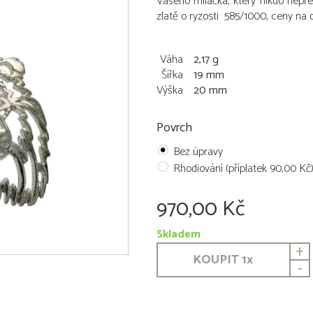
Vašeho miláčka, který nikdo nepř
zlatě o ryzosti 585/1000, ceny na 
Váha
2,17 g
Šířka
19 mm
Výška
20 mm
Povrch
Bez úpravy
Rhodiování (příplatek 90,00 Kč
970,00 Kč
Skladem
+
KOUPIT
1
x
-