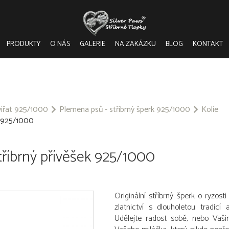
PRODUKTY
O NÁS
GALERIE
NA ZAKÁZKU
BLOG
KONTAKT
vířat 925/1000
Plemena psů - stříbrný šperk 925/1000
Kolie
k 925/1000
tříbrný přívěšek 925/1000
Originální stříbrný šperk o ryzo
zlatnictví s dlouholetou tradic
Udělejte radost sobě, nebo Va