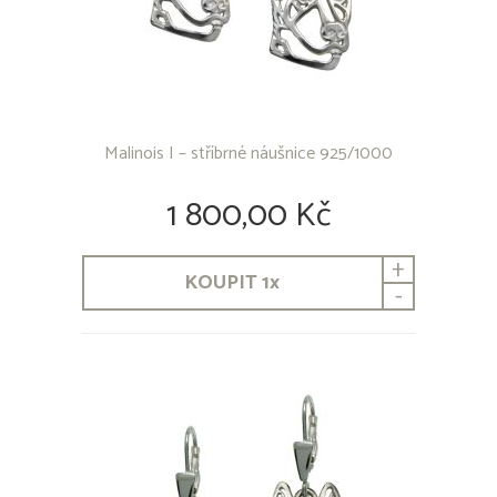
Malinois I – stříbrné náušnice 925/1000
1 800,00 Kč
+
KOUPIT
1
x
-