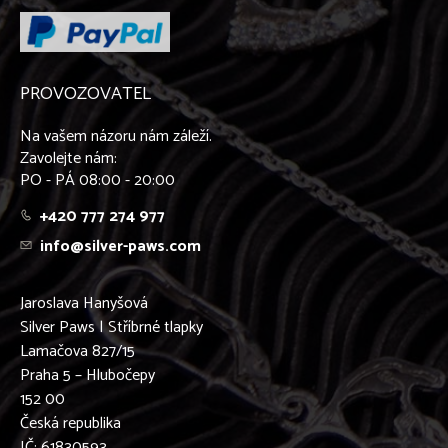
PROVOZOVATEL
Na vašem názoru nám záleží.
Zavolejte nám:
PO - PÁ 08:00 - 20:00
+420 777 274 977
info@silver-paws.com
Jaroslava Hanyšová
Silver Paws | Stříbrné tlapky
Lamačova 827/15
Praha 5 – Hlubočepy
152 00
Česká republika
IČ: 61830593