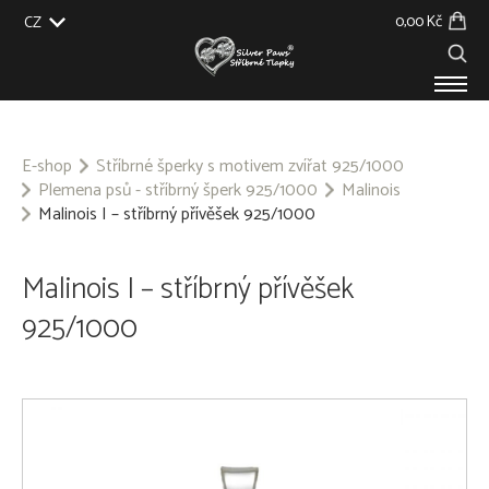
0,00 Kč
CZ
EU
UK
US
SK
PRODUKTY
O NÁS
E-shop
Stříbrné šperky s motivem zvířat 925/1000
Plemena psů - stříbrný šperk 925/1000
Malinois
GALERIE
Malinois I – stříbrný přívěšek 925/1000
NA ZAKÁZKU
BLOG
KONTAKT
Malinois I – stříbrný přívěšek
925/1000