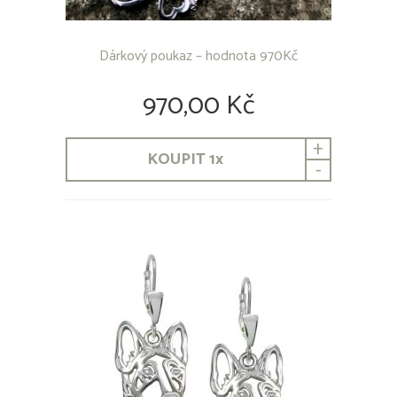
Dárkový poukaz – hodnota 970Kč
970,00 Kč
+
KOUPIT
1
x
-