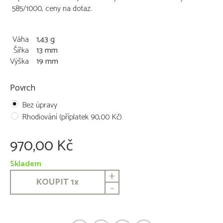
585/1000, ceny na dotaz.
Váha
1,43 g
Šířka
13 mm
Výška
19 mm
Povrch
Bez úpravy
Rhodiování (příplatek 90,00 Kč)
970,00 Kč
Skladem
+
KOUPIT
1
x
-