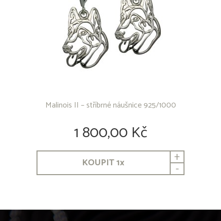
Malinois II – stříbrné náušnice 925/1000
1 800,00 Kč
+
KOUPIT
1
x
-