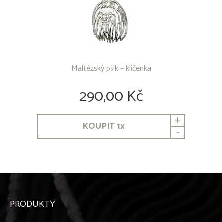
Maltézský psík – klíčenka
290,00 Kč
+
KOUPIT
1
x
-
PRODUKTY