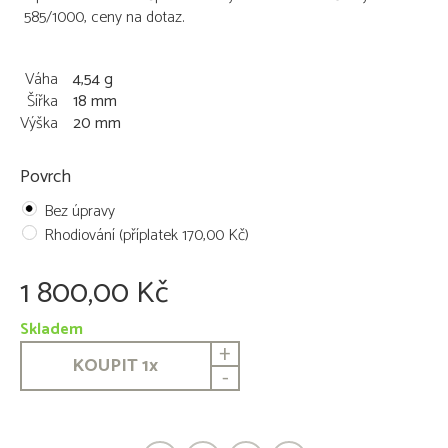
585/1000, ceny na dotaz.
Váha
4,54 g
Šířka
18 mm
Výška
20 mm
Povrch
Bez úpravy
Rhodiování (příplatek 170,00 Kč)
1 800,00 Kč
Skladem
+
KOUPIT
1
x
-