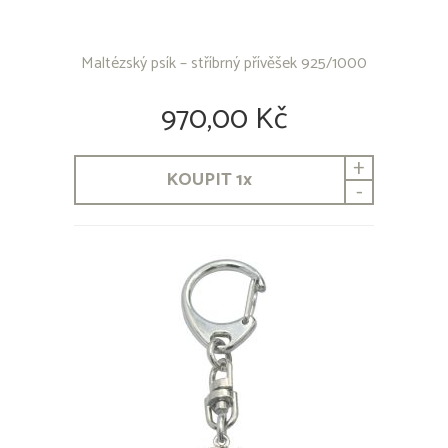
Maltézský psík – stříbrný přívěšek 925/1000
970,00 Kč
+
KOUPIT
1
x
-