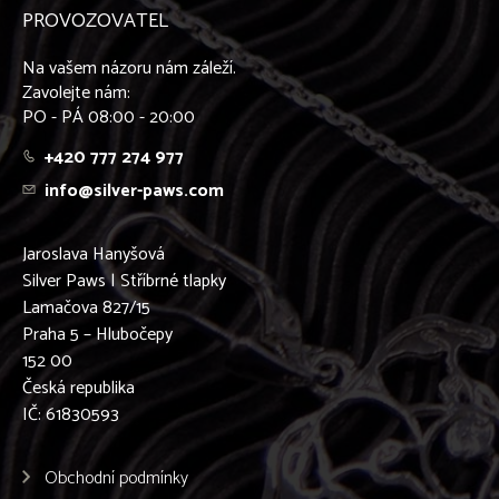
PROVOZOVATEL
Na vašem názoru nám záleží.
Zavolejte nám:
PO - PÁ 08:00 - 20:00
+420 777 274 977
info@silver-paws.com
Jaroslava Hanyšová
Silver Paws | Stříbrné tlapky
Lamačova 827/15
Praha 5 – Hlubočepy
152 00
Česká republika
IČ: 61830593
Obchodní podmínky