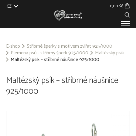
0,00 Kč
CZ
EU
UK
US
SK
PRODUKTY
O NÁS
E-shop
Stříbrné šperky s motivem zvířat 925/1000
Plemena psů - stříbrný šperk 925/1000
Maltézský psík
GALERIE
Maltézský psík – stříbrné náušnice 925/1000
NA ZAKÁZKU
BLOG
KONTAKT
Maltézský psík – stříbrné náušnice
925/1000