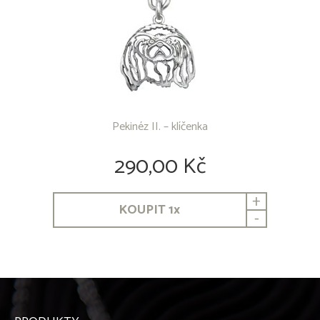
Pekinéz II. – klíčenka
290,00 Kč
+
KOUPIT
1
x
-