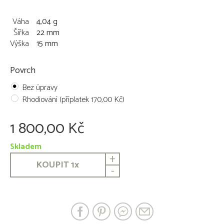
Váha
4,04 g
Šířka
22 mm
Výška
15 mm
Povrch
Bez úpravy
Rhodiování (příplatek 170,00 Kč)
1 800,00 Kč
Skladem
+
KOUPIT
1
x
-