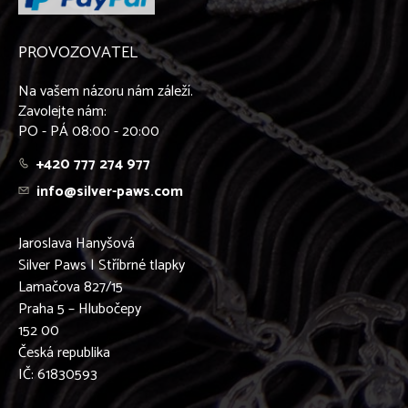
PROVOZOVATEL
Na vašem názoru nám záleží.
Zavolejte nám:
PO - PÁ 08:00 - 20:00
+420 777 274 977
info@silver-paws.com
Jaroslava Hanyšová
Silver Paws | Stříbrné tlapky
Lamačova 827/15
Praha 5 – Hlubočepy
152 00
Česká republika
IČ: 61830593