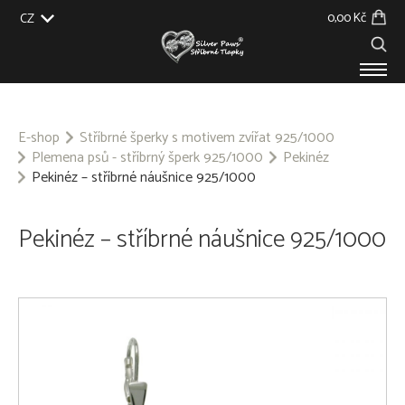
0,00 Kč
CZ
EU
UK
US
SK
PRODUKTY
O NÁS
E-shop
Stříbrné šperky s motivem zvířat 925/1000
Plemena psů - stříbrný šperk 925/1000
Pekinéz
GALERIE
Pekinéz – stříbrné náušnice 925/1000
NA ZAKÁZKU
BLOG
KONTAKT
Pekinéz – stříbrné náušnice 925/1000