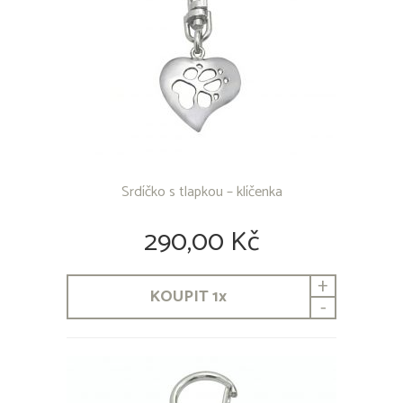
Srdíčko s tlapkou – klíčenka
290,00 Kč
+
KOUPIT
1
x
-