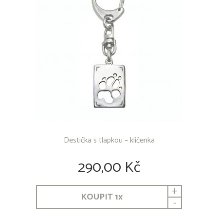
Destička s tlapkou – klíčenka
290,00 Kč
+
KOUPIT
1
x
-