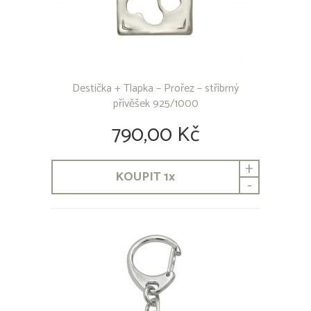
Destička + Tlapka – Prořez – stříbrný
přívěšek 925/1000
790,00 Kč
+
KOUPIT
1
x
-