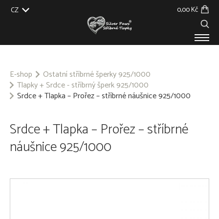
0,00 Kč
CZ
EU
UK
US
SK
PRODUKTY
O NÁS
E-shop
Ostatní stříbrné šperky 925/1000
Tlapky + Srdce - stříbrný šperk 925/1000
GALERIE
Srdce + Tlapka – Prořez – stříbrné náušnice 925/1000
NA ZAKÁZKU
BLOG
KONTAKT
Srdce + Tlapka – Prořez – stříbrné
náušnice 925/1000