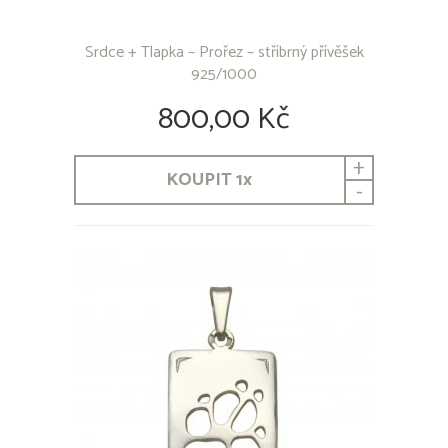
Srdce + Tlapka – Prořez – stříbrný přívěšek
925/1000
800,00 Kč
+
KOUPIT
1
x
-