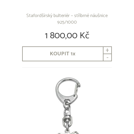
Stafordšírský bulteriér – stříbrné náušnice
925/1000
1 800,00 Kč
+
KOUPIT
1
x
-