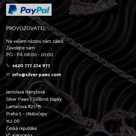
PROVOZOVATEL
Na vašem názoru nám záleží.
Zavolejte nám:
PO - PÁ 08:00 - 20:00
+420 777 274 977
info@silver-paws.com
Jaroslava Hanyšová
Silver Paws | Stříbrné tlapky
Lamačova 827/15
Praha 5 – Hlubočepy
152 00
Česká republika
IČ: 61830593