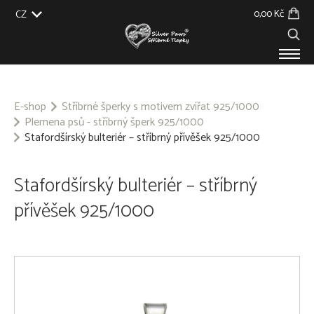
0,00 Kč
CZ
EU
UK
US
SK
PRODUKTY
O NÁS
E-shop
Stříbrné šperky s motivem zvířat 925/1000
Plemena psů - stříbrný šperk 925/1000
GALERIE
Stafordšírský bulteriér – stříbrný přívěšek 925/1000
NA ZAKÁZKU
BLOG
KONTAKT
Stafordšírský bulteriér – stříbrný
přívěšek 925/1000