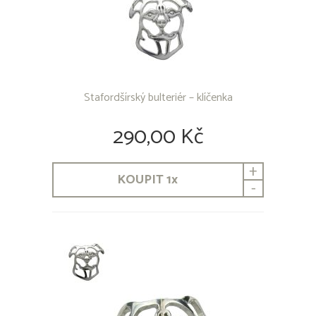
Stafordšírský bulteriér – klíčenka
290,00 Kč
+
KOUPIT
1
x
-