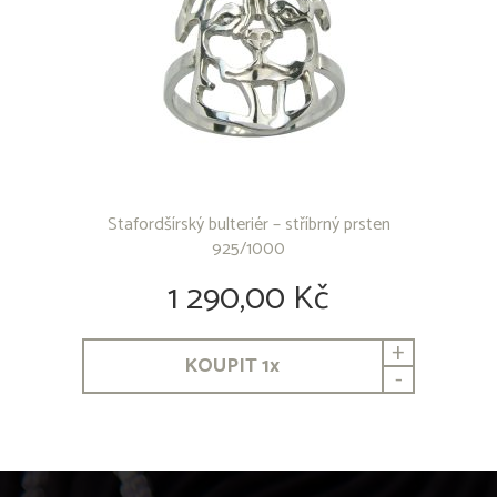
Stafordšírský bulteriér – stříbrný prsten
925/1000
1 290,00 Kč
+
KOUPIT
1
x
-