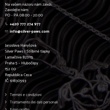
Na vašem názoru nám záleží.
Zavolejte nám:
PO - PÁ 08:00 - 20:00
+420 777 274 977
info@silver-paws.com
Jaroslava Hanyšová
Silver Paws | Stříbrné tlapky
Lamačova 827/15
Praha 5 – Hlubočepy
152 00
Repubblica Ceca
IČ: 61830593
Termini e condizioni
Trattamento dei dati personali
Il mio profilo