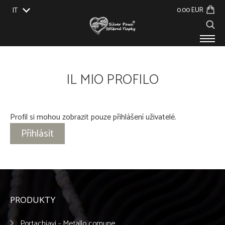
0.00 EUR
IT
EU
UK
US
CZ
SK
PRODOTTI
IL MIO PROFILO
SU DI NOI
EVENTI
BLOG
CONTATTO
Profil si mohou zobrazit pouze přihlášení uživatelé.
Přihlásit
PRODUKTY
Portachiavi - Metallo comune