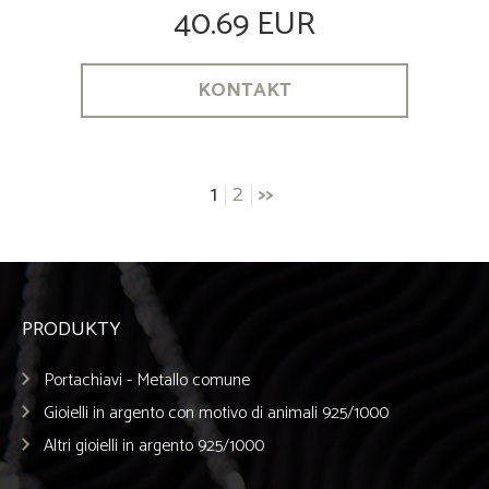
40.69 EUR
KONTAKT
Posts
1
2
>>
navigation
PRODUKTY
Portachiavi - Metallo comune
Gioielli in argento con motivo di animali 925/1000
Altri gioielli in argento 925/1000