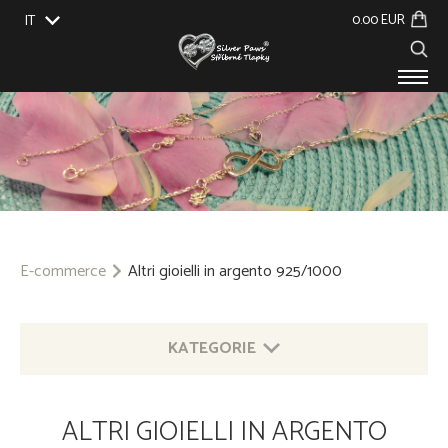
0.00 EUR
IT
EU
UK
US
CZ
SK
PRODOTTI
SU DI NOI
EVENTI
BLOG
CONTATTO
E-commerce
Altri gioielli in argento 925/1000
KATEGORIE
GIOIELLI IN ARGENTO CON MOTIVO DI ANIMALI
ALTRI GIOIELLI IN ARGENTO
925/1000