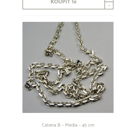
KOUPIT
1
x
-
Catena B – Media – 45 cm