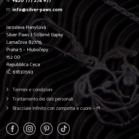
+420 777 274 977
info@silver-paws.com
Jaroslava Hanyšová
Silver Paws | Stříbrné tlapky
Lamačova 827/15
Praha 5 – Hlubočepy
152 00
Repubblica Ceca
IČ: 61830593
Termini e condizioni
Trattamento dei dati personali
Bracciale Infinito con zampetta e cuore – M