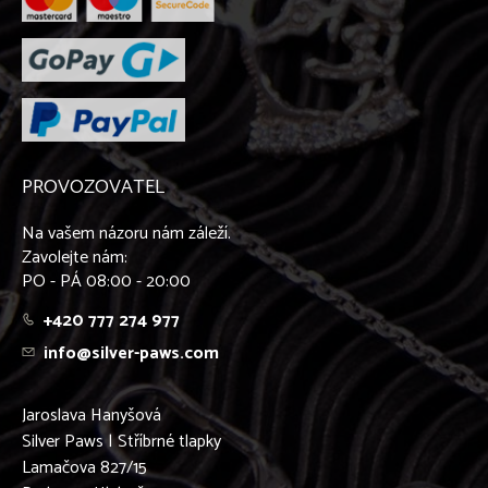
PROVOZOVATEL
Na vašem názoru nám záleží.
Zavolejte nám:
PO - PÁ 08:00 - 20:00
+420 777 274 977
info@silver-paws.com
Jaroslava Hanyšová
Silver Paws | Stříbrné tlapky
Lamačova 827/15