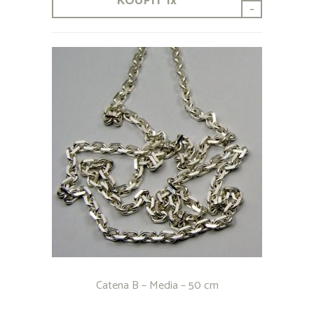
KOUPIT
1
x
-
Catena B – Media – 50 cm