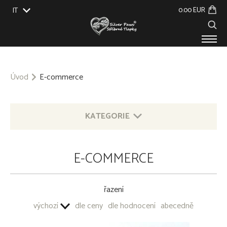
0.00 EUR
IT
EU
UK
US
CZ
SK
PRODOTTI
SU DI NOI
Úvod
E-commerce
EVENTI
BLOG
CONTATTO
KATEGORIE
GIOIELLI IN ARGENTO CON MOTIVO DI ANIMALI
E-COMMERCE
925/1000
Razze canine - gioiello in argento 925/1000
Razze canine - gioiello in argento 925/1000 - con pietre
řazení
Animali domestici - gioiello in argento 925/1000
výchozí
dle ceny
dle hodnocení
abecedně
Gatti - gioiello in argento 925/1000 - con pietre
Cavalli - gioiello in argento 925/1000