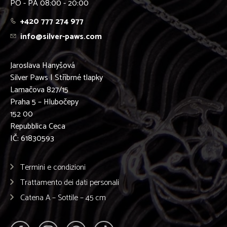
PO - PÁ 08:00 - 20:00
+420 777 274 977
info@silver-paws.com
Jaroslava Hanyšová
Silver Paws | Stříbrné tlapky
Lamačova 827/15
Praha 5 – Hlubočepy
152 00
Repubblica Ceca
IČ: 61830593
Termini e condizioni
Trattamento dei dati personali
Catena A – Sottile – 45 cm