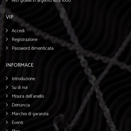
Altri gioielli in argento 925/1000
VIP
Accedi
Registrazione
Password dimenticata
INFORMACE
Introduzione
Su di noi
Misura dell’anello
Denuncia
Marchio di garanzia
Eventi