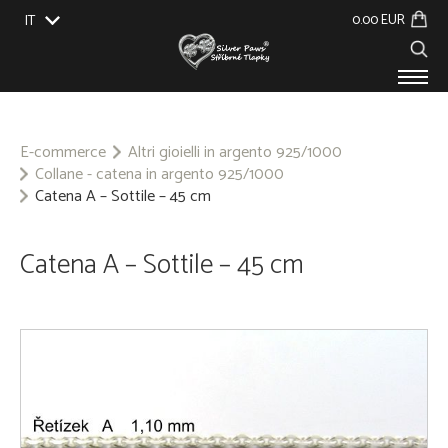
0.00 EUR
IT
EU
UK
US
CZ
SK
PRODOTTI
SU DI NOI
E-commerce
Altri gioielli in argento 925/1000
Collane - catena in argento 925/1000
EVENTI
Catena A – Sottile – 45 cm
BLOG
CONTATTO
Catena A – Sottile – 45 cm