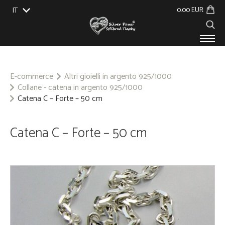
0.00 EUR
IT
EU
UK
US
CZ
SK
PRODOTTI
SU DI NOI
E-commerce
Altri gioielli in argento 925/1000
Collane - catena in argento 925/1000
EVENTI
Catena C – Forte – 50 cm
BLOG
CONTATTO
Catena C – Forte – 50 cm