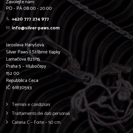
Zavolejte nám:
PO - PÁ 08:00 - 20:00
+420 777 274 977
info@silver-paws.com
Jaroslava Hanyšová
Silver Paws | Stříbrné tlapky
Lamačova 827/15
Praha 5 – Hlubočepy
152 00
Repubblica Ceca
IČ: 61830593
Termini e condizioni
Trattamento dei dati personali
Catena C – Forte – 50 cm