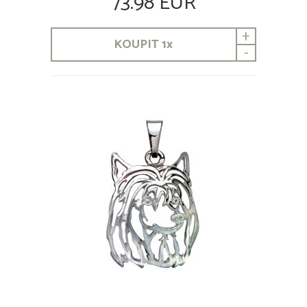
73.98 EUR
+
KOUPIT
1
x
-