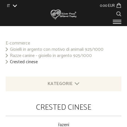
0.00 EUR
IT
EU
UK
US
CZ
SK
PRODOTTI
SU DI NOI
E-commerce
Gioielli in argento con motivo di animali 925/1000
EVENTI
Razze canine - gioiello in argento 925/1000
BLOG
Crested cinese
CONTATTO
KATEGORIE
GIOIELLI IN ARGENTO CON MOTIVO DI ANIMALI
CRESTED CINESE
925/1000
ALTRI GIOIELLI IN ARGENTO 925/1000
řazení