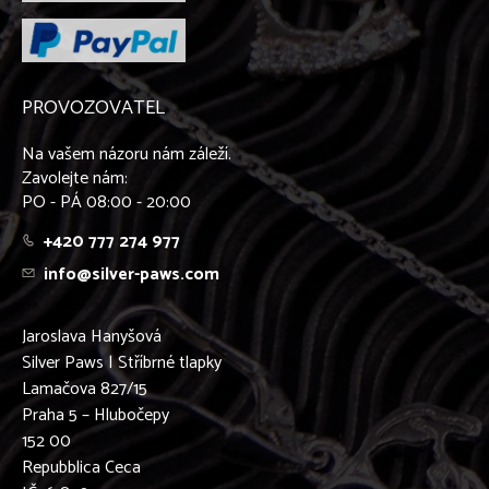
PROVOZOVATEL
Na vašem názoru nám záleží.
Zavolejte nám:
PO - PÁ 08:00 - 20:00
+420 777 274 977
info@silver-paws.com
Jaroslava Hanyšová
Silver Paws | Stříbrné tlapky
Lamačova 827/15
Praha 5 – Hlubočepy
152 00
Repubblica Ceca