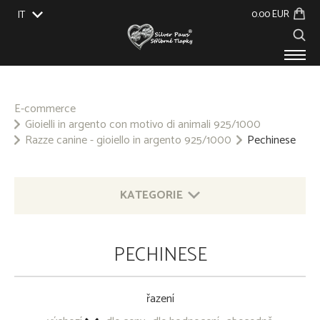
0.00 EUR
IT
EU
UK
US
CZ
SK
PRODOTTI
SU DI NOI
E-commerce
Gioielli in argento con motivo di animali 925/1000
EVENTI
Razze canine - gioiello in argento 925/1000
Pechinese
BLOG
CONTATTO
KATEGORIE
GIOIELLI IN ARGENTO CON MOTIVO DI ANIMALI
PECHINESE
925/1000
ALTRI GIOIELLI IN ARGENTO 925/1000
řazení
PORTACHIAVI - METALLO COMUNE