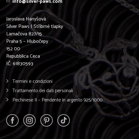
info@silver-paws.com
Jaroslava Hanyšová
Silver Paws | Stříbrné tlapky
Lamačova 827/15
Praha 5 – Hlubočepy
152 00
Repubblica Ceca
IČ: 61830593
Termini e condizioni
Trattamento dei dati personali
Pechinese II – Pendente in argento 925/1000