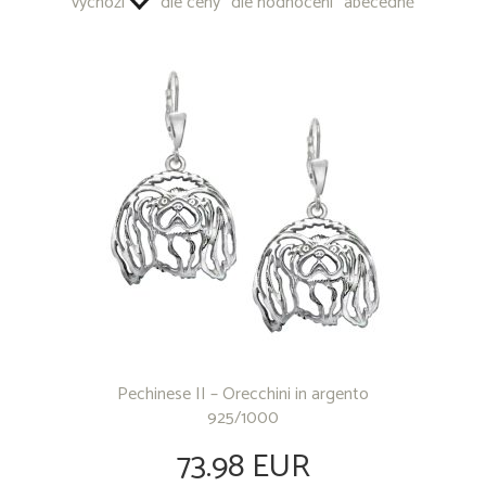
výchozí
dle ceny
dle hodnocení
abecedně
Pechinese II – Orecchini in argento
925/1000
73.98 EUR