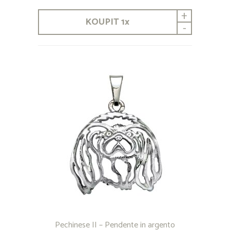
+
KOUPIT
1
x
-
Pechinese II – Pendente in argento