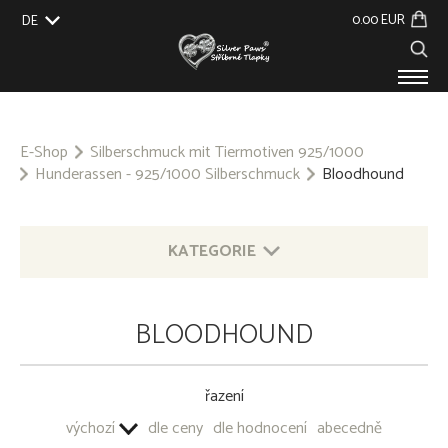
0.00 EUR
DE
EU
UK
US
CZ
SK
PRODUKTE
ÜBER UNS
E-Shop
Silberschmuck mit Tiermotiven 925/1000
Hunderassen - 925/1000 Silberschmuck
VERANSTALTUNGEN
Bloodhound
BLOG
KONTAKT
KATEGORIE
SILBERSCHMUCK MIT TIERMOTIVEN 925/1000
BLOODHOUND
ANDERE 925/1000 SILBERSCHMUCK
řazení
SCHLÜSSELANHÄNGER - ALLGEMEINES METALL
výchozí
dle ceny
dle hodnocení
abecedně