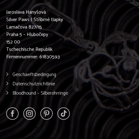
Jaroslava Hanyšová
Silver Paws | Stříbrné tlapky
Lamačova 827/15
Praha 5 – Hlubočepy
152 00
Tschechische Republik
Firmennummer: 61830593
Geschaeftsbedingung
Datenschutzrichtlinie
Bloodhound – Silberohrringe