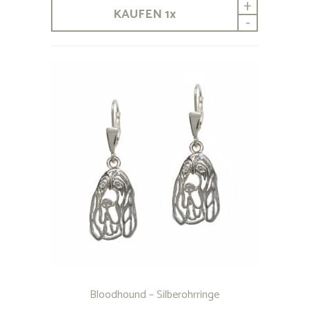
+
KAUFEN
1
x
-
Bloodhound – Silberohrringe