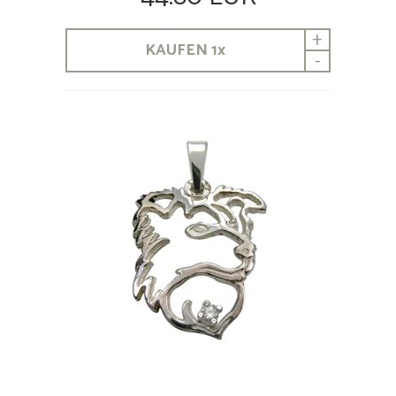
+
KAUFEN
1
x
-