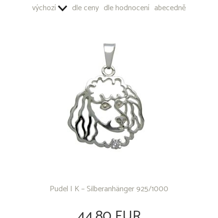
výchozí
dle ceny
dle hodnocení
abecedně
Pudel I K – Silberanhänger 925/1000
44.80 EUR