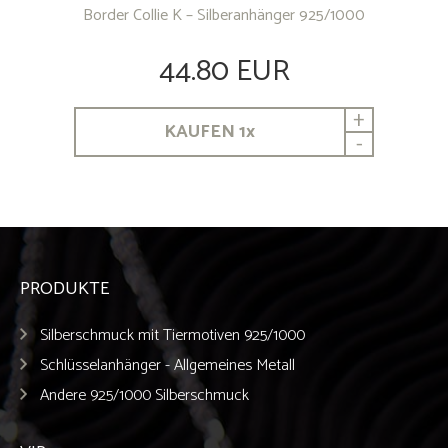
Border Collie K – Silberanhänger 925/1000
44.80 EUR
+
KAUFEN
1
x
-
PRODUKTE
Silberschmuck mit Tiermotiven 925/1000
Schlüsselanhänger - Allgemeines Metall
Andere 925/1000 Silberschmuck