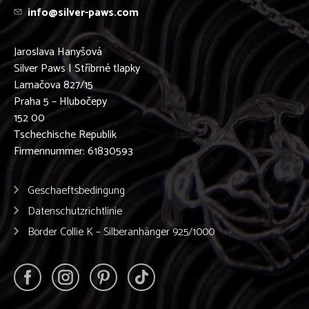
info@silver-paws.com
Jaroslava Hanyšová
Silver Paws | Stříbrné tlapky
Lamačova 827/15
Praha 5 – Hlubočepy
152 00
Tschechische Republik
Firmennummer: 61830593
Geschaeftsbedingung
Datenschutzrichtlinie
Border Collie K – Silberanhänger 925/1000