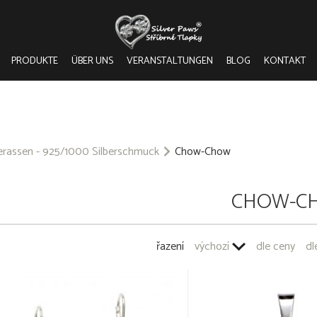
PRODUKTE
ÜBER UNS
VERANSTALTUNGEN
BLOG
KONTAKT
rassen - 925/1000 Silberschmuck
Chow-Chow
CHOW-C
řazení
výchozí
dle ceny
dl