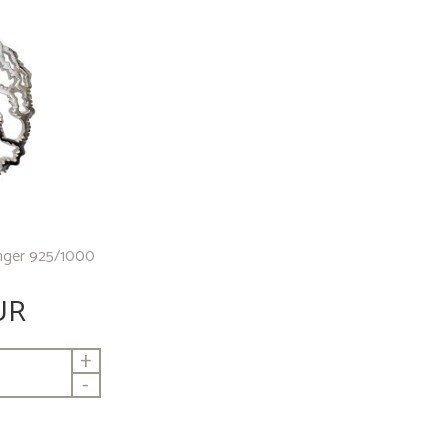
nger 925/1000
UR
+
-