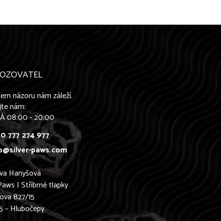
OZOVATEL
em názoru nám záleží.
jte nám:
Á 08:00 - 20:00
0 777 274 977
o@silver-paws.com
ava Hanyšová
Paws | Stříbrné tlapky
ova 827/15
5 – Hlubočepy
0