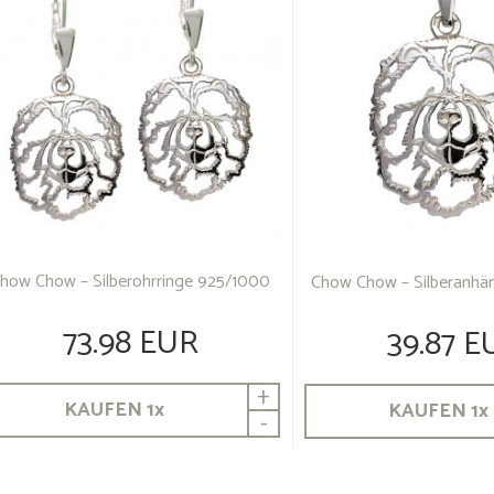
how Chow – Silberohrringe 925/1000
Chow Chow – Silberanhä
73.98 EUR
39.87 E
+
KAUFEN
1
x
KAUFEN
1
x
-