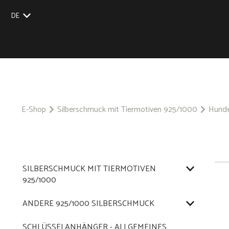
DE
EU
UK
US
CZ
SK
E-Shop
Silberschmuck mit Tiermotiven 925/1000
Hunde
SILBERSCHMUCK MIT TIERMOTIVEN
925/1000
ANDERE 925/1000 SILBERSCHMUCK
SCHLÜSSELANHÄNGER - ALLGEMEINES