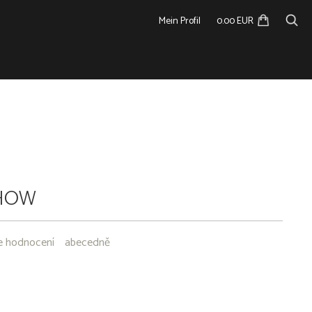
Mein Profil
0.00 EUR
HOW
e hodnocení
abecedně