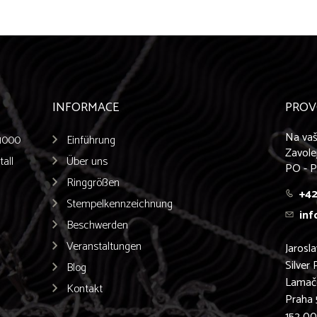
INFORMACE
PROV
Na vaš
/1000
Einführung
Zavole
all
Über uns
PO - P
Ringgrößen
+42
Stempelkennzeichnung
inf
Beschwerden
Veranstaltungen
Jarosl
Silver 
Blog
Lamač
Kontakt
Praha 
152 0