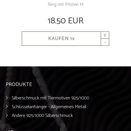
Ring mit Pfoten M
18.50 EUR
+
KAUFEN
1
x
-
PRODUKTE
Silberschmuck mit Tiermotiven 925/1000
Schlüsselanhänger - Allgemeines Metall
Andere 925/1000 Silberschmuck