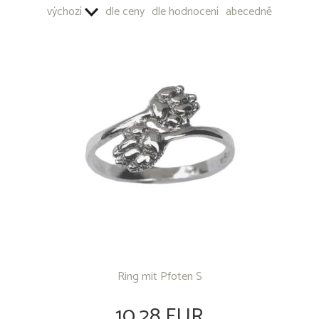
výchozí
dle ceny
dle hodnocení
abecedně
Ring mit Pfoten S
10.28 EUR