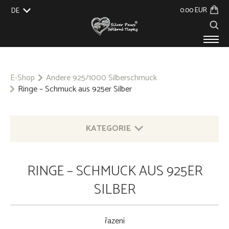
0.00 EUR
DE
EU
UK
US
CZ
SK
PRODUKTE
ÜBER UNS
E-Shop
Andere 925/1000 Silberschmuck
Ringe – Schmuck aus 925er Silber
VERANSTALTUNGEN
BLOG
KONTAKT
KATEGORIE
SILBERSCHMUCK MIT TIERMOTIVEN 925/1000
RINGE – SCHMUCK AUS 925ER
ANDERE 925/1000 SILBERSCHMUCK
SILBER
SCHLÜSSELANHÄNGER - ALLGEMEINES METALL
řazení