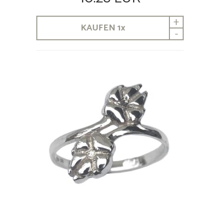
+
KAUFEN
1
x
-