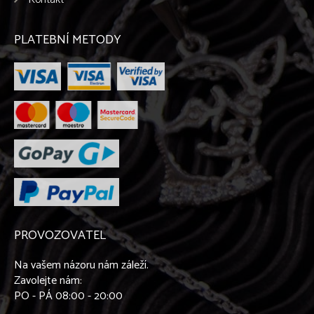
OSTATNÍ STŘÍBRNÉ ŠPERKY 925/1000
PLATEBNÍ METODY
PŘÍVĚŠKY NA KLÍČE - OBECNÝ KOV
OSTATNÍ PRODUKTY
PROVOZOVATEL
Na vašem názoru nám záleží.
Zavolejte nám:
PO - PÁ 08:00 - 20:00