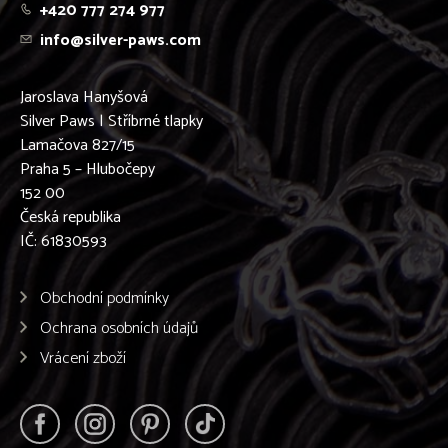
+420 777 274 977
info@silver-paws.com
Jaroslava Hanyšová
Silver Paws | Stříbrné tlapky
Lamačova 827/15
Praha 5 – Hlubočepy
152 00
Česká republika
IČ: 61830593
Obchodní podmínky
Ochrana osobních údajů
Vrácení zboží