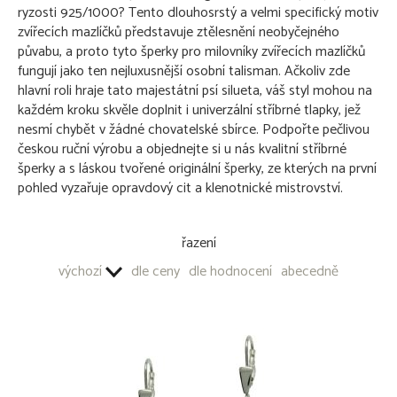
ryzosti 925/1000? Tento dlouhosrstý a velmi specifický motiv
Aljašský malamut
zvířecích mazlíčků představuje ztělesnění neobyčejného
Americký bezsrstý terrier
půvabu, a proto tyto šperky pro milovníky zvířecích mazlíčků
Americký buldok
fungují jako ten nejluxusnější osobní talisman. Ačkoliv zde
Americký bully
hlavní roli hraje tato majestátní psí silueta, váš styl mohou na
Americký kokršpaněl
každém kroku skvěle doplnit i univerzální stříbrné tlapky, jež
Americký pitbull teriér
nesmí chybět v žádné chovatelské sbírce. Podpořte pečlivou
Americký stafordšírský teriér
českou ruční výrobu a objednejte si u nás kvalitní stříbrné
Anglický buldok
šperky a s láskou tvořené originální šperky, ze kterých na první
Anglický kokršpaněl
pohled vyzařuje opravdový cit a klenotnické mistrovství.
Anglický Setr
Anglický špringršpaněl
Argentinská doga
řazení
Australská kelpie
Australský honácký pes
výchozí
dle ceny
dle hodnocení
abecedně
Australský ovčák
Basenji
Baset
Bavorský barvář
Beagle
Bearded Collie