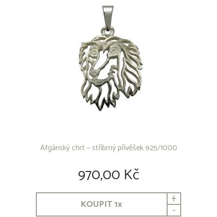
Coton de Tulear
Čau-Čau
Československý vlčák
Český fousek
Český strakatý pes
Čínský chocholatý pes
Čivava dlouhosrstá
Čivava krátkosrstá
Dalmatin
Dobrman
Entlebušský salašnický pes
Eurasier
Flat Coated Retriever
Afgánský chrt – stříbrný přívěšek 925/1000
Foxterier Drsnosrstý
Foxterier Hladkosrstý
Francouzský buldoček
970,00 Kč
Gordon Setr
Greyhound
+
Grifonek
KOUPIT
1
x
-
Havanský psík