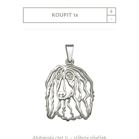
Lajka západosibiřská
Leonberger
+
KOUPIT
1
x
Maďarský ohař krátkosrstý
-
Malinois
Maltézský psík
Malý kontinentální španěl - Papillon
Malý kontinentální španěl - Phaléne
Malý münsterlandský ohař
Mexický naháč
Mops
Mudi
Německá doga
Německý boxer
Německý ovčák
Novofundlandský pes
Ohař krátkosrstý
Parson Russel teriér
Pekinéz
Peruánský naháč
Pinč
Podenco Canario
Afghánský chrt II. – stříbrný přívěšek