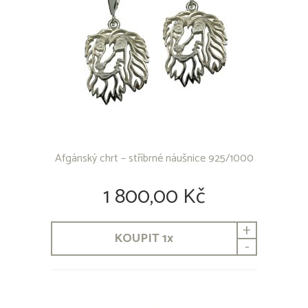
Beauceron
Bedlington Terrier
Bernardýn
Bernský honič
Bernský salašnický pes
Bichon
Bílý švýcarský ovčák
Bloodhound
Bobtail
Boerboel
Border Collie
Afgánský chrt – stříbrné náušnice 925/1000
Border teriér
Bordouxská doga
1 800,00 Kč
Bostonský teriér
Brabantík
+
Brazilská Fila
KOUPIT
1
x
-
Briard
Bull Terrier
Bullmastif
Cane Corso
Corgi