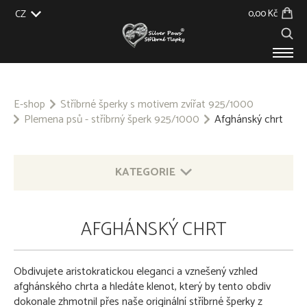
0,00 Kč
CZ
EU
UK
US
SK
PRODUKTY
O NÁS
E-shop
Stříbrné šperky s motivem zvířat 925/1000
Plemena psů - stříbrný šperk 925/1000
Afghánský chrt
GALERIE
NA ZAKÁZKU
BLOG
KONTAKT
KATEGORIE
STŘÍBRNÉ ŠPERKY S MOTIVEM ZVÍŘAT 925/1000
AFGHÁNSKÝ CHRT
Plemena psů - stříbrný šperk 925/1000
Afghánský chrt
Obdivujete aristokratickou eleganci a vznešený vzhled
Airedale Terrier
afghánského chrta a hledáte klenot, který by tento obdiv
Akita
dokonale zhmotnil přes naše originální stříbrné šperky z
Akita Inu