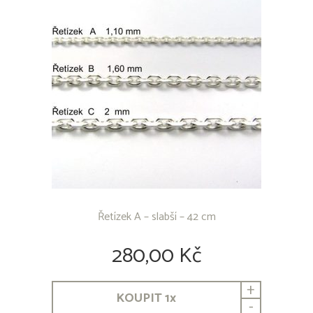
Řetízek A – slabší – 42 cm
280,00 Kč
+
KOUPIT
1
x
-