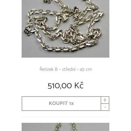
Řetízek B – střední – 45 cm
510,00 Kč
+
KOUPIT
1
x
-