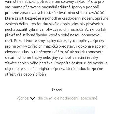
vám stále nablízku, potřebuje ten správný základ. Proto pro
Drak - stříbrný šperk 925/1000
vás máme připravené originální stříbrné šperky v podobě
Náramky - stříbrný šperk 925/1000
precizně zpracovaných řetízků z kvalitního stříbra 925/1000,
Prsteny - stříbrný šperk 925/1000
které zajistí bezpečné a pohodlné každodenní nošení. Správně
zvolená délka i typ řetízku skvěle doplní jakýkoliv přívěsek a
PŘÍVĚŠKY NA KLÍČE - OBECNÝ KOV
nechá zazářit vybraný motiv zvířecích mazlíčků. Vzniknou tak
překrásné stříbrné šperky, které v sobě nesou opravdovou
OSTATNÍ PRODUKTY
duši. Pokud tvoříte smysluplný dárek, tyto doplňky a šperky
pro milovníky zvířecích mazlíčků představují dokonalé spojení
elegance s láskou k němým tvářím. Ať už na krku ponesete
detailní stříbrné tlapky nebo jiný symbol, s našimi řetízky
získáte spolehlivého parťáka. Podpořte českou ruční výrobu a
objednejte si u nás originální šperky, které budou bezpečně
střežit váš osobní příběh.
řazení
výchozí
dle ceny
dle hodnocení
abecedně