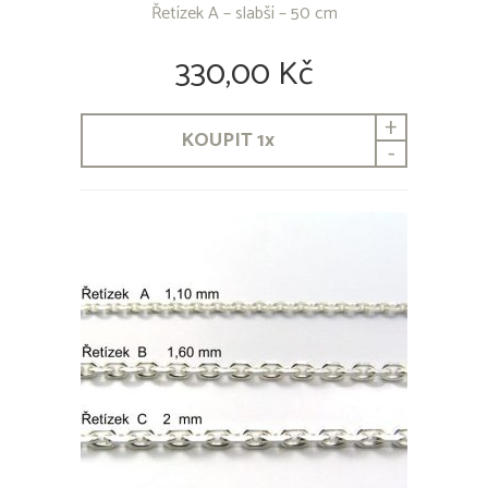
Řetízek A – slabší – 50 cm
330,00 Kč
+
KOUPIT
1
x
-