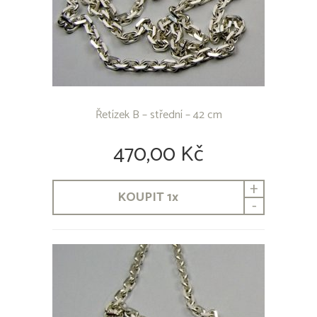
Řetízek B – střední – 42 cm
470,00 Kč
+
KOUPIT
1
x
-