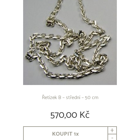
Řetízek B – střední – 50 cm
570,00 Kč
+
KOUPIT
1
x
-