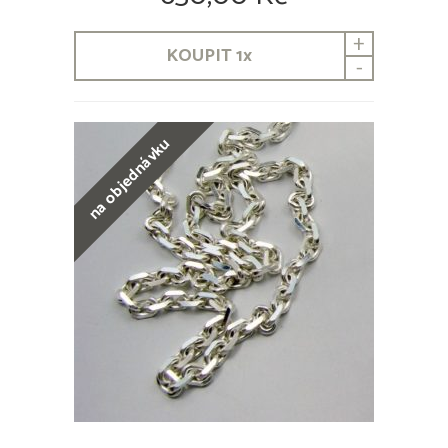
+
KOUPIT
1
x
-
na objednávku