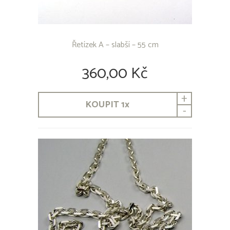
Řetízek A – slabší – 55 cm
360,00 Kč
+
KOUPIT
1
x
-