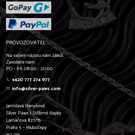
PROVOZOVATEL
Na vašem názoru nám záleží.
Zavolejte nám:
PO - PÁ 08:00 - 20:00
+420 777 274 977
info@silver-paws.com
Jaroslava Hanyšová
Silver Paws | Stříbrné tlapky
Lamačova 827/15
Praha 5 – Hlubočepy
152 00