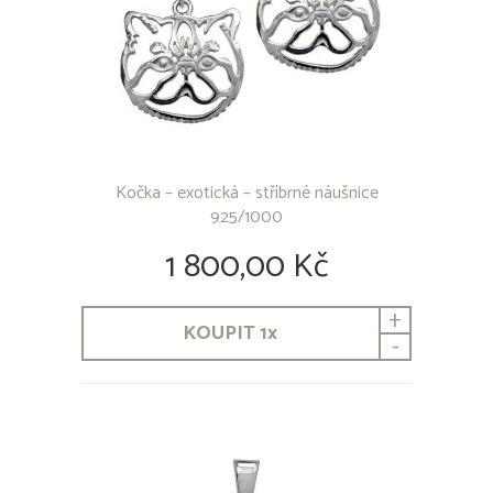
Kočka – exotická – stříbrné náušnice
925/1000
1 800,00 Kč
+
KOUPIT
1
x
-