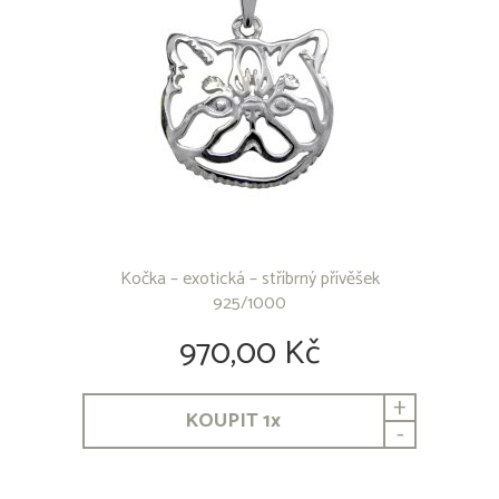
Kočka – exotická – stříbrný přívěšek
925/1000
970,00 Kč
+
KOUPIT
1
x
-