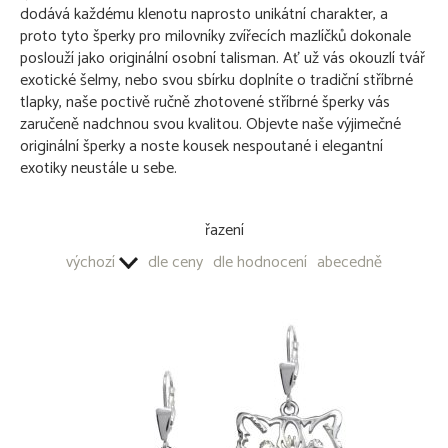
dodává každému klenotu naprosto unikátní charakter, a
Kočka divoká
proto tyto šperky pro milovníky zvířecích mazlíčků dokonale
Kočka domácí
poslouží jako originální osobní talisman. Ať už vás okouzlí tvář
Kočka exotická
exotické šelmy, nebo svou sbírku doplníte o tradiční stříbrné
Kočka habešská
tlapky, naše poctivě ručně zhotovené stříbrné šperky vás
Mainská mývalí
zaručeně nadchnou svou kvalitou. Objevte naše výjimečné
Sphynx
originální šperky a noste kousek nespoutané i elegantní
Sphynx II
exotiky neustále u sebe.
Kočky - stříbrný šperk 925/1000 - s kameny
Koně - stříbrný šperk 925/1000
Volně žijící zvířata - stříbrný šperk 925/1000
řazení
Motýli - stříbrný šperk 925/1000
výchozí
dle ceny
dle hodnocení
abecedně
OSTATNÍ STŘÍBRNÉ ŠPERKY 925/1000
PŘÍVĚŠKY NA KLÍČE - OBECNÝ KOV
OSTATNÍ PRODUKTY