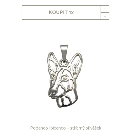
Bearded Collie
+
Beauceron
KOUPIT
1
x
Bedlington Terrier
-
Bernardýn
Bernský honič
Bernský salašnický pes
Bichon
Bílý švýcarský ovčák
Bloodhound
Bobtail
Boerboel
Border Collie
Border teriér
Bordouxská doga
Bostonský teriér
Brabantík
Brazilská Fila
Briard
Bull Terrier
Bullmastif
Podenco Ibicenco – stříbrný přívěšek
Cane Corso