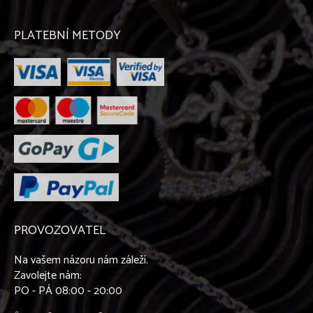
Labradorský retriever
Lajka západosibiřská
Leonberger
PLATEBNÍ METODY
Maďarský ohař krátkosrstý
Malinois
Maltézský psík
Malý kontinentální španěl - Papillon
Malý kontinentální španěl - Phaléne
Malý münsterlandský ohař
Mexický naháč
Mops
Mudi
Německá doga
Německý boxer
Německý ovčák
PROVOZOVATEL
Novofundlandský pes
Ohař krátkosrstý
Na vašem názoru nám záleží.
Parson Russel teriér
Zavolejte nám:
Pekinéz
PO - PÁ 08:00 - 20:00
Peruánský naháč
Pinč