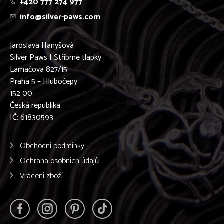
+420 777 274 977
Podenco Canario
info@silver-paws.com
Podenco Ibicenco
Pražský krysařík
Pudl
Jaroslava Hanyšová
Pyrenejský Horský Pes
Silver Paws | Stříbrné tlapky
Retrívr
Lamačova 827/15
Rhodéský ridgeback
Praha 5 – Hlubočepy
Rottweiler
152 00
Ruský chrt - BARZOJ
Česká republika
Ruský Toy
IČ: 61830593
Samojed
Shiba-inu
Shih-tzu
Obchodní podmínky
Sibiřský husky
Ochrana osobních údajů
Skotský teriér
Stafordšírský bulteriér
Vrácení zboží
Staroanglický buldog
Středoasijský pastevecký pes
Šarpej
Šeltie