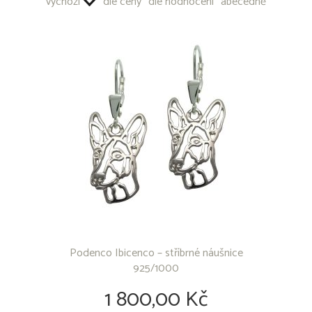
výchozí
dle ceny
dle hodnocení
abecedně
Akita Inu
Aljašský malamut
Americký bezsrstý terrier
Americký buldok
Americký bully
Americký kokršpaněl
Americký pitbull teriér
Americký stafordšírský teriér
Anglický buldok
Anglický kokršpaněl
Anglický Setr
Anglický špringršpaněl
Argentinská doga
Australská kelpie
Australský honácký pes
Australský ovčák
Podenco Ibicenco – stříbrné náušnice
Basenji
925/1000
Baset
Bavorský barvář
1 800,00 Kč
Beagle