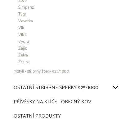
Sova
Šimpanz
Tygr
Veverka
Vlk
Vlk II
Vydra
Zajíc
Želva
Žralok
Motýli - stříbrný šperk 925/1000
OSTATNÍ STŘÍBRNÉ ŠPERKY 925/1000
PŘÍVĚŠKY NA KLÍČE - OBECNÝ KOV
OSTATNÍ PRODUKTY