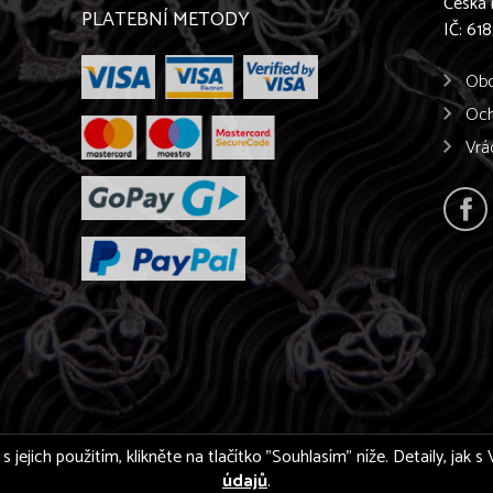
Česká 
PLATEBNÍ METODY
IČ: 61
Obc
Och
Vrá
s jejich použitím, klikněte na tlačítko "Souhlasím" níže. Detaily, jak
údajů
.