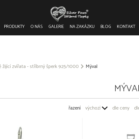
PRODUKTY
O NÁS
GALERIE
NA ZAKÁZKU
BLOG
KONTAKT
 žijící zvířata - stříbrný šperk 925/1000
Mýval
MÝVA
řazení
výchozí
dle ceny
dl