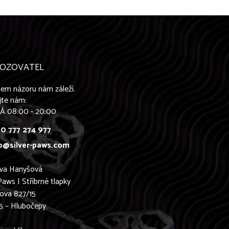
OZOVATEL
em názoru nám záleží.
jte nám:
Á 08:00 - 20:00
0 777 274 977
o@silver-paws.com
ava Hanyšová
Paws | Stříbrné tlapky
ova 827/15
5 – Hlubočepy
0