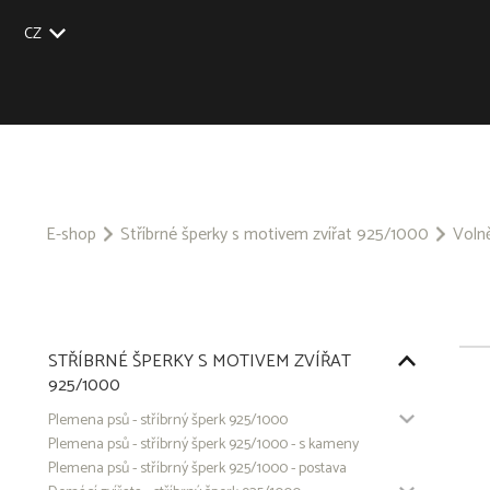
CZ
EU
UK
US
SK
E-shop
Stříbrné šperky s motivem zvířat 925/1000
Volně
STŘÍBRNÉ ŠPERKY S MOTIVEM ZVÍŘAT
925/1000
Plemena psů - stříbrný šperk 925/1000
Plemena psů - stříbrný šperk 925/1000 - s kameny
Plemena psů - stříbrný šperk 925/1000 - postava