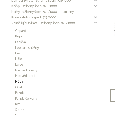
Domácí zvířata - stříbrný šperk 925/1000
Kočky - stříbrný šperk 925/1000
Kočky - stříbrný šperk 925/1000 - s kameny
Koně - stříbrný šperk 925/1000
Volně žijící zvířata - stříbrný šperk 925/1000
Gepard
Kojot
Lasička
Leopard sněžný
Lev
Liška
Lvice
Medvěd hnědý
Medvěd lední
Mýval
Orel
Panda
Panda červená
Rys
Skunk