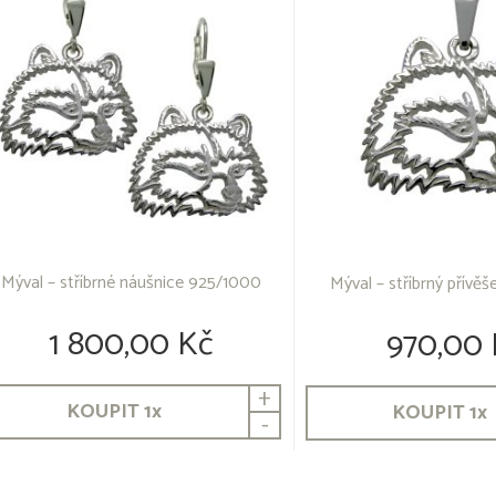
Mýval – stříbrné náušnice 925/1000
Mýval – stříbrný přívě
1 800,00 Kč
970,00 
+
KOUPIT
1
x
KOUPIT
1
x
-