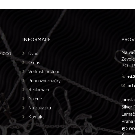
INFORMACE
PROV
Na vaš
5/1000
Úvod
Zavole
O nás
PO - P
Velikosti prstenů
+42
Puncovní značky
inf
Reklamace
Galerie
Jarosl
Silver 
Na zakázku
Lamač
Kontakt
Praha 
152 0