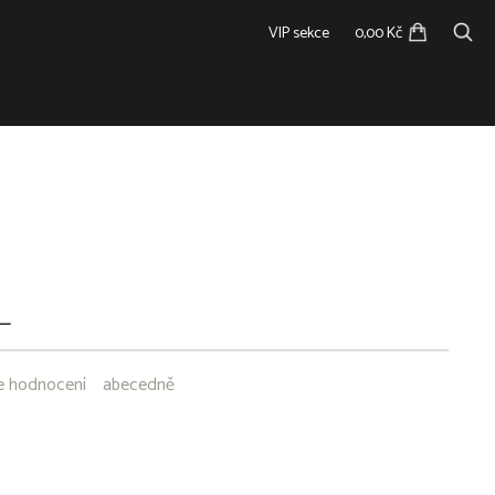
VIP sekce
0,00 Kč
L
e hodnocení
abecedně