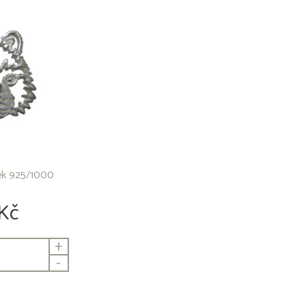
šek 925/1000
Kč
+
-