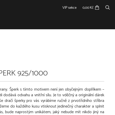
VIP sekce
0,00 Kč
PERK 925/1000
rany. Šperk s tímto motivem není jen obyčejným doplňkem –
odává odvahu a vnitřní sílu. Je to vděčný a originální dárek
 dračí šperky pro vás vyrábíme ručně z prvotřídního stříbra
eme do každého kusu vtisknout jedinečný charakter a splnit
ás, bude naprostým unikátem, jaký nebude mít nikdo jiný na