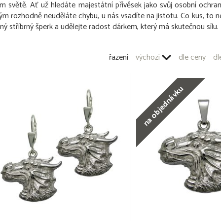
m světě. Ať už hledáte majestátní přívěsek jako svůj osobní ochra
ým rozhodně neuděláte chybu, u nás vsadíte na jistotu. Co kus, to n
ný stříbrný šperk a udělejte radost dárkem, který má skutečnou sílu.
řazení
výchozí
dle ceny
dl
na objednávku