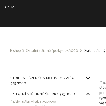
CZ
EU
UK
US
SK
E-shop
Ostatní stříbrné šperky 925/1000
Drak - stříbrn
STŘÍBRNÉ ŠPERKY S MOTIVEM ZVÍŘAT
Mys
925/1000
stáv
pro 
OSTATNÍ STŘÍBRNÉ ŠPERKY 925/1000
ryz
Řetízky - stříbrný řetízek 925/1000
vaše