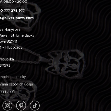
Á 08:00 - 20:00
0 777 274 977
o@silver-paws.com
ava Hanyšová
Paws | Stříbrné tlapky
ova 827/15
5 – Hlubočepy
0
republika
830593
hodní podmínky
rana osobních údajů
cení zboží