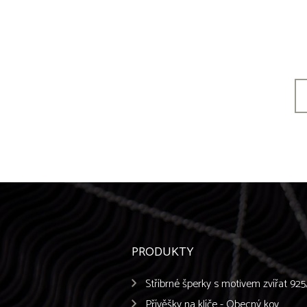
PRODUKTY
Stříbrné šperky s motivem zvířat 92
Přívěšky na klíče - Obecný kov