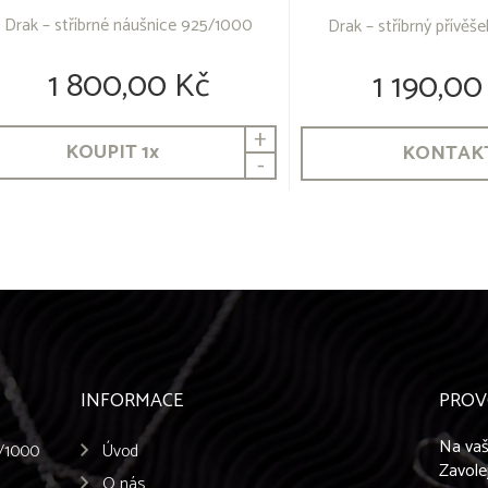
Drak – stříbrné náušnice 925/1000
Drak – stříbrný přívě
1 800,00 Kč
1 190,00
+
KOUPIT
1
x
KONTAK
-
INFORMACE
PROV
Na vaš
5/1000
Úvod
Zavole
O nás