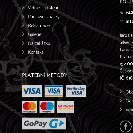
PO - P
Velikosti prstenů
+42
Puncovní značky
inf
Reklamace
Galerie
Jarosl
Silver 
Na zakázku
Lamač
Kontakt
Praha 
152 0
Česká 
PLATEBNÍ METODY
IČ: 61
Obc
Och
Vrá