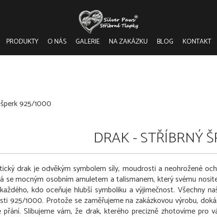
PRODUKTY
O NÁS
GALERIE
NA ZAKÁZKU
BLOG
KONTAKT
ý šperk 925/1000
DRAK - STŘÍBRNÝ Š
tický drak je odvěkým symbolem síly, moudrosti a neohrožené och
á se mocným osobním amuletem a talismanem, který svému nositeli d
každého, kdo oceňuje hlubší symboliku a výjimečnost. Všechny naše
osti 925/1000. Protože se zaměřujeme na zakázkovou výrobu, dokáž
 přání. Slibujeme vám, že drak, kterého precizně zhotovíme pro v