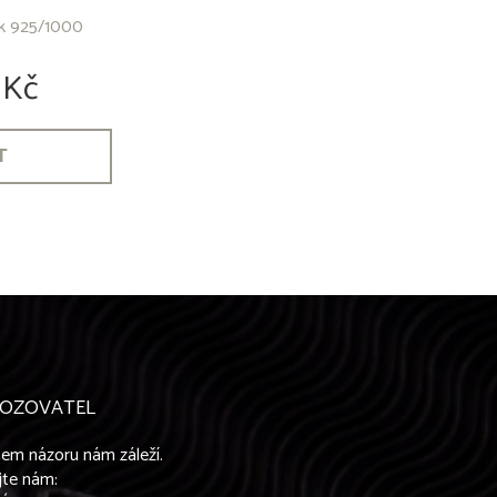
šek 925/1000
 Kč
T
OZOVATEL
em názoru nám záleží.
jte nám: