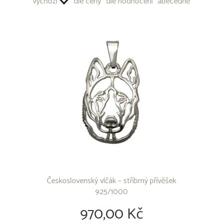
výchozí
dle ceny
dle hodnocení
abecedně
Akita Inu
Aljašský malamut
Americký bezsrstý terrier
Americký buldok
Americký bully
Americký kokršpaněl
Americký pitbull teriér
Americký stafordšírský teriér
Anglický buldok
Anglický kokršpaněl
Anglický Setr
Anglický špringršpaněl
Argentinská doga
Australská kelpie
Australský honácký pes
Australský ovčák
Československý vlčák – stříbrný přívěšek
Basenji
925/1000
Baset
Bavorský barvář
970,00 Kč
Beagle