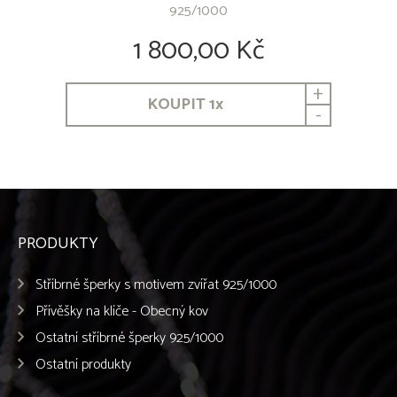
925/1000
Corgi
Coton de Tulear
1 800,00 Kč
Čau-Čau
Československý vlčák
+
Český fousek
KOUPIT
1
x
-
Český strakatý pes
Čínský chocholatý pes
Čivava dlouhosrstá
Čivava krátkosrstá
Dalmatin
Dobrman
Entlebušský salašnický pes
PRODUKTY
Eurasier
Flat Coated Retriever
Stříbrné šperky s motivem zvířat 925/1000
Foxterier Drsnosrstý
Foxterier Hladkosrstý
Přívěšky na klíče - Obecný kov
Francouzský buldoček
Ostatní stříbrné šperky 925/1000
Gordon Setr
Ostatní produkty
Greyhound
Grifonek