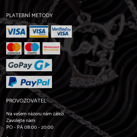
Labradorský retriever
Lajka západosibiřská
Leonberger
PLATEBNÍ METODY
Maďarský ohař krátkosrstý
Malinois
Maltézský psík
Malý kontinentální španěl - Papillon
Malý kontinentální španěl - Phaléne
Malý münsterlandský ohař
Mexický naháč
Mops
Mudi
Německá doga
Německý boxer
Německý ovčák
PROVOZOVATEL
Novofundlandský pes
Ohař krátkosrstý
Na vašem názoru nám záleží.
Parson Russel teriér
Zavolejte nám:
Pekinéz
PO - PÁ 08:00 - 20:00
Peruánský naháč
Pinč