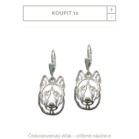
Bearded Collie
+
Beauceron
KOUPIT
1
x
Bedlington Terrier
-
Bernardýn
Bernský honič
Bernský salašnický pes
Bichon
Bílý švýcarský ovčák
Bloodhound
Bobtail
Boerboel
Border Collie
Border teriér
Bordouxská doga
Bostonský teriér
Brabantík
Brazilská Fila
Briard
Bull Terrier
Bullmastif
Československý vlčák – stříbrné náušnice
Cane Corso