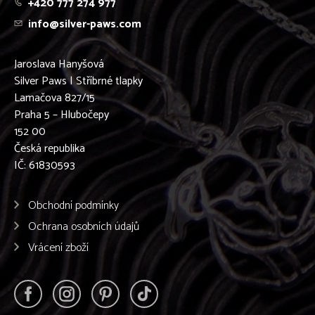
+420 777 274 977
Podenco Canario
info@silver-paws.com
Podenco Ibicenco
Pražský krysařík
Pudl
Jaroslava Hanyšová
Pyrenejský Horský Pes
Silver Paws | Stříbrné tlapky
Retrívr
Lamačova 827/15
Rhodéský ridgeback
Praha 5 – Hlubočepy
Rottweiler
152 00
Ruský chrt - BARZOJ
Česká republika
Ruský Toy
IČ: 61830593
Samojed
Shiba-inu
Shih-tzu
Obchodní podmínky
Sibiřský husky
Ochrana osobních údajů
Skotský teriér
Stafordšírský bulteriér
Vrácení zboží
Staroanglický buldog
Středoasijský pastevecký pes
Šarpej
Šeltie