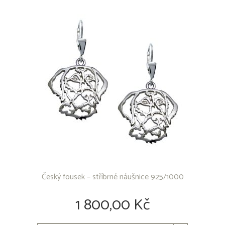
Aljašský malamut
Americký bezsrstý terrier
Americký buldok
Americký bully
Americký kokršpaněl
Americký pitbull teriér
Americký stafordšírský teriér
Anglický buldok
Anglický kokršpaněl
Anglický Setr
Anglický špringršpaněl
Argentinská doga
Australská kelpie
Australský honácký pes
Australský ovčák
Basenji
Český fousek – stříbrné náušnice 925/1000
Baset
Bavorský barvář
1 800,00 Kč
Beagle
Bearded Collie