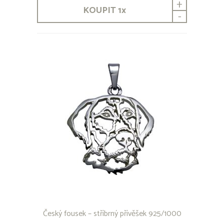
+
Beauceron
KOUPIT
1
x
Bedlington Terrier
-
Bernardýn
Bernský honič
Bernský salašnický pes
Bichon
Bílý švýcarský ovčák
Bloodhound
Bobtail
Boerboel
Border Collie
Border teriér
Bordouxská doga
Bostonský teriér
Brabantík
Brazilská Fila
Briard
Bull Terrier
Bullmastif
Cane Corso
Český fousek – stříbrný přívěšek 925/1000
Corgi