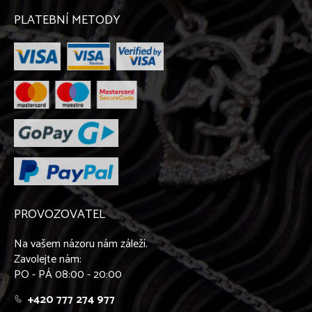
Lajka západosibiřská
Leonberger
PLATEBNÍ METODY
Maďarský ohař krátkosrstý
Malinois
Maltézský psík
Malý kontinentální španěl - Papillon
Malý kontinentální španěl - Phaléne
Malý münsterlandský ohař
Mexický naháč
Mops
Mudi
Německá doga
Německý boxer
Německý ovčák
PROVOZOVATEL
Novofundlandský pes
Ohař krátkosrstý
Na vašem názoru nám záleží.
Parson Russel teriér
Zavolejte nám:
Pekinéz
PO - PÁ 08:00 - 20:00
Peruánský naháč
Pinč
+420 777 274 977
Podenco Canario