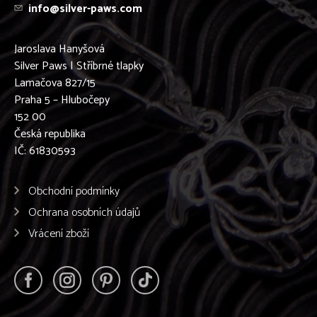
info@silver-paws.com
Podenco Ibicenco
Pražský krysařík
Pudl
Jaroslava Hanyšová
Pyrenejský Horský Pes
Silver Paws | Stříbrné tlapky
Retrívr
Lamačova 827/15
Rhodéský ridgeback
Praha 5 – Hlubočepy
Rottweiler
152 00
Ruský chrt - BARZOJ
Česká republika
Ruský Toy
IČ: 61830593
Samojed
Shiba-inu
Shih-tzu
Obchodní podmínky
Sibiřský husky
Ochrana osobních údajů
Skotský teriér
Stafordšírský bulteriér
Vrácení zboží
Staroanglický buldog
Středoasijský pastevecký pes
Šarpej
Šeltie
Špic