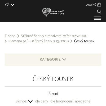
0,00 Kč
CZ
EU
UK
US
SK
PRODUKTY
O NÁS
E-shop
Stříbrné šperky s motivem zvířat 925/1000
Plemena psů - stříbrný šperk 925/1000
Český fousek
GALERIE
NA ZAKÁZKU
BLOG
KONTAKT
KATEGORIE
STŘÍBRNÉ ŠPERKY S MOTIVEM ZVÍŘAT 925/1000
ČESKÝ FOUSEK
Plemena psů - stříbrný šperk 925/1000
Afghánský chrt
Airedale Terrier
řazení
Akita
výchozí
dle ceny
dle hodnocení
abecedně
Akita Inu